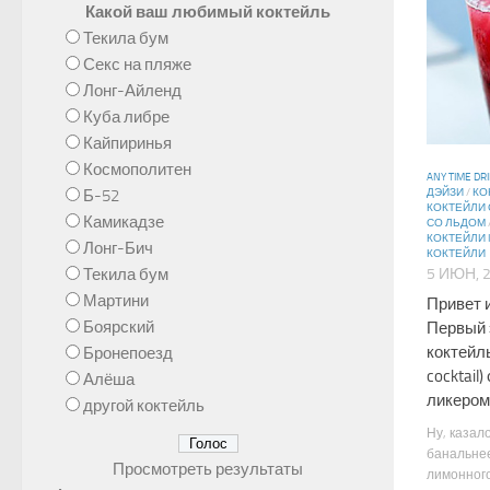
Какой ваш любимый коктейль
Текила бум
Секс на пляже
Лонг-Айленд
Куба либре
Кайпиринья
Космополитен
ANY TIME DR
Б-52
ДЭЙЗИ
/
КО
КОКТЕЙЛИ 
Камикадзе
СО ЛЬДОМ
КОКТЕЙЛИ 
Лонг-Бич
КОКТЕЙЛИ
Текила бум
5 ИЮН, 
Мартини
Привет 
Боярский
Первый 
коктейл
Бронепоезд
cocktail
Алёша
ликером
другой коктейль
Ну, казал
банальнее
Просмотреть результаты
лимонного