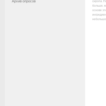
Архив опросов
сиропа. П
больше, к
основе эт
ингредиен
небольшое