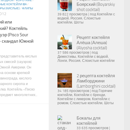
С ВОДКОЙ
/
КОРОТКИЕ
/
Боярский (Boyarskiy
ЫЕ КОКТЕЙЛИ IBA
/
РЫ (КИСЛЫЕ)
/
ФЛИПЫ
shot cocktail)
012
39 822 просмотра
|
под
Коктейли с
водкой
,
Россия
,
Слоистые
ий или
коктейли
,
Шоты
кий? Коктейль
уэр (Pisco Sour
Рецепт коктейля
) – скандал Южной
Алёша (Алеша)
(Alyosha cocktail)
37 586 просмотров
|
под
представитель кислых
Дижестивы
,
Коктейли с водкой
,
Лонги
,
Россия
,
Слоистые коктейли
х смесей (сауэров)
Южной Америки. Он
на основе крепкой
2 рецепта коктейля
винограда, кислого
Ламборджини
харного сиропа и
(Lamborghini cocktail)
лка. Коктейль «Писко
34 185 просмотров
|
под
Горячие
редмет многолетних...
коктейли
,
Коктейли с бренди
,
Коктейли с ликером
,
Коктейли с
ромом
,
Слоистые коктейли
,
Шоты
Бокалы для
коктейлей
33 635 просмотров
|