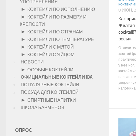
КОРОТКИЕ
УПОТРЕБЛЕНИЯ
КОКТЕЙЛИ 
►
КОКТЕЙЛИ ПО ИСПОЛНЕНИЮ
8 ИЮН, 
►
КОКТЕЙЛИ ПО РАЗМЕРУ И
Как при
КРЕПОСТИ
Желтая п
►
КОКТЕЙЛИ ПО СТРАНАМ
cocktail
росы»
►
КОКТЕЙЛИ ПО ТЕМПЕРАТУРЕ
►
КОКТЕЙЛИ С МЯТОЙ
Отличите
желтой (р
►
КОКТЕЙЛИ С ЯЙЦОМ
практичес
НОВОСТИ
у нее ног
►
ОСОБЫЕ КОКТЕЙЛИ
коктейль
ОФИЦИАЛЬНЫЕ КОКТЕЙЛИ IBA
названием
уверенную 
ПОПУЛЯРНЫЕ КОКТЕЙЛИ
напоминаю
ПОСУДА ДЛЯ КОКТЕЙЛЕЙ
►
СПИРТНЫЕ НАПИТКИ
ШКОЛА БАРМЕНОВ
ОПРОС