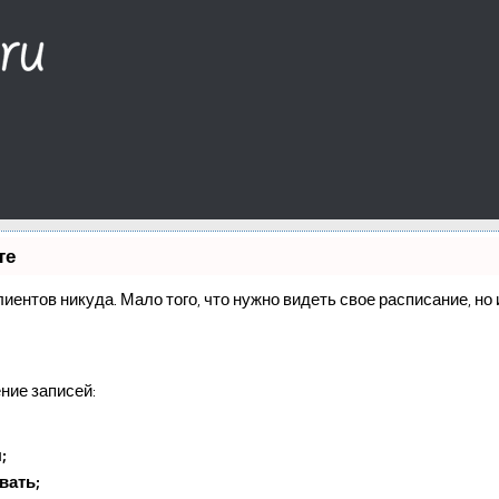
те
клиентов никуда. Мало того, что нужно видеть свое расписание, н
ние записей:
;
вать;