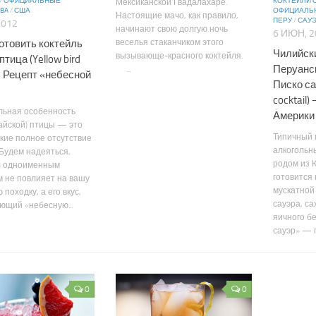
/
ОФИЦИАЛЬНЫЕ
КОКТЕЙЛИ 
Мексиканской Гвадалахаре.
IBA
/
США
ОФИЦИАЛЬН
Настоящие мачо, как правило,
ПЕРУ
/
САУЭ
2012
начинают свою долгую ночь
6 ИЮН, 2
готовить коктейль
веселья стаканчиком этого
Чилийск
вызывающе-красного коктейля.
тица (Yellow bird
Перуанс
...
)? Рецепт «небесной
Писко са
cocktail
льная особенность
Америки
айской) птицы — это
Типичный 
кие полное отсутствие
алкогольны
. Будем надеяться,
родом из 
 с одноименным
готовится 
 не повлияет на вашу
мускатной 
походку, а его вкус,
сауэра, са
щий «небесную...
яичного бе
сауэр» — п
0
0