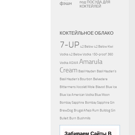
под
ПОСУДА ДЛЯ
КОКТЕЙЛЕЙ
КОКТЕЙЛЬНОЕ ОБЛАКО
7-UP
42 Below
42 Below Kiwi
Vodka
42 Below Vodka
150-proof
360
Amarula
Vodka
AGWA
Cream
Basil Hayden
Basil Hayden's
Basil Hayden's Bourbon
Belvedere
Bittermens Xocolatl Mole
Blavod
Blue Ice
Blue Ice American Vodka
Blue Moon
Bombay Sapphire
Bombay Sapphire Gin
BrewDog
Brugal Añejo Rum
Bulldog Gin
Bulleit
Burn
Bushmills
Забиваем Сайты В