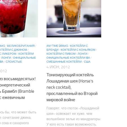
INKS
/
ВЕЛИКОБРИТАНИЯ
/
ANY TIME DRINKS
/
КОКТЕЙЛИ С
КТЕЙЛИ С ДЖИНОМ
/
БРЕНДИ
/
КОКТЕЙЛИ С КОНЬЯКОМ
/
С ЛИКЕРОМ
/
КОКТЕЙЛИ
КОКТЕЙЛИ С ПИВОМ
/
ЛОНГИ
/
/
ЛОНГИ
/
ОФИЦИАЛЬНЫЕ
ОФИЦИАЛЬНЫЕ КОКТЕЙЛИ IBA
/
IBA
/
СЛОИСТЫЕ
СМЕШАННЫЕ КОКТЕЙЛИ
/
США
4 ИЮН, 2012
2012
Тонизирующий коктейль
из восьмидесятых!
Лошадиная шея (Horse’s
энергетический
neck cocktail),
ь Брамбл (Bramble
прославленный во Второй
) с ежевичным
мировой войне
Говорят, что глоток «Лошадиной
ось бы, что может быть
шеи» освежает не хуже, чем
: сочетание джина,
волшебное зелье из мандрагоры.
 сока и сахарного
У кого есть такая возможность,