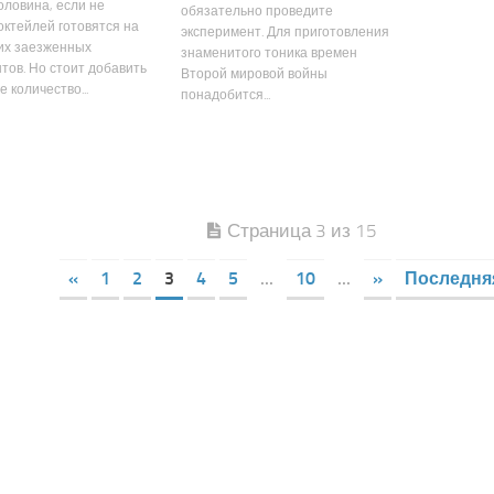
оловина, если не
обязательно проведите
октейлей готовятся на
эксперимент. Для приготовления
их заезженных
знаменитого тоника времен
тов. Но стоит добавить
Второй мировой войны
 количество...
понадобится...
Страница 3 из 15
«
1
2
3
4
5
...
10
...
»
Последня