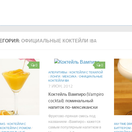
ЕГОРИЯ:
ОФИЦИАЛЬНЫЕ КОКТЕЙЛИ IBA
0
0
АПЕРИТИВЫ
/
КОКТЕЙЛИ С ТЕКИЛОЙ
/
ЛОНГИ
/
МЕКСИКА
/
ОФИЦИАЛЬНЫЕ
КОКТЕЙЛИ IBA
7 ИЮН, 2012
Коктейль Вампиро (Vampiro
cocktail): поминальный
напиток по-мексикански
Фруктово-пряная смесь под
названием «Вампиро» кажется
INKS
/
КОКТЕЙЛИ С
ANY TIME DRI
самым популярным напитком в
КОКТЕЙЛИ С РОМОМ
/
БИТТЕРОМ