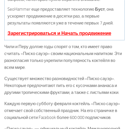
SeoHammer еще предоставляет технологию
Буст
, она
ускоряет продвижение в десятки раз, а первые
результаты появляются уже в течение первых 7 дней.
Зарегистрироваться и Начать продвижение
Чили и Перу долгие годы спорят о том, кто имеет право
считать «Писко сауэр» своим национальным напитком. Эти
разногласия только укрепили популярность коктейля во
всем мире.
Существует множество разновидностей «Писко сауэр».
Некоторые предпочитают пить его с кусочками ананаса и
другими тропическими фруктами, а также с листьями коки.
Каждую первую субботу февраля коктейль «Писко сауэр»
отмечает свой собственный праздник. На его страничке в
социальной сети Facebook более 600 000 подписчиков.
«Писко сауэр» — официальный коктейль Международной