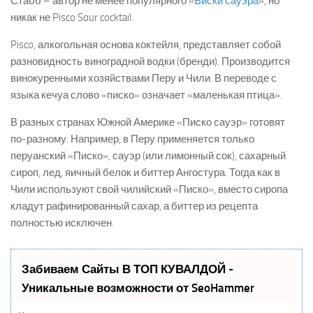
Стабб – автор не менее популярного «
Виски сауэра
», но
никак не Pisco Sour cocktail.
Pisco, алкогольная основа коктейля, представляет собой
разновидность виноградной водки (бренди). Производится
винокуренными хозяйствами Перу и Чили. В переводе с
языка кечуа слово «писко» означает «маленькая птица».
В разных странах Южной Америке «Писко сауэр» готовят
по-разному. Например, в Перу применяется только
перуанский «Писко», сауэр (или лимонный сок), сахарный
сироп, лед, яичный белок и биттер Ангостура. Тогда как в
Чили используют свой чилийский «Писко», вместо сиропа
кладут рафинированный сахар, а биттер из рецепта
полностью исключен.
Забиваем Сайты В ТОП КУВАЛДОЙ -
Уникальные возможности от SeoHammer