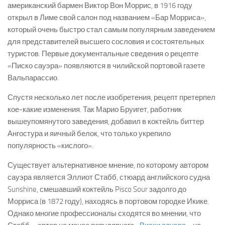
американский бармен Виктор Вон Моррис, в 1916 году
открыл в Лиме свой салон под названием «Бар Морриса»,
который очень быстро стал самым популярным заведением
для представителей высшего сословия и состоятельных
туристов. Первые документальные сведения о рецепте
«Писко сауэра» появляются в чилийской портовой газете
Вальпарассио.
Спустя несколько лет после изобретения, рецепт претерпел
кое-какие изменения. Так Марио Бруигет, работник
вышеупомянутого заведения, добавил в коктейль биттер
Ангостура и яичный белок, что только укрепило
популярность «кислого».
Существует альтернативное мнение, по которому автором
сауэра является Эллиот Стабб, стюард английского судна
Sunshine, смешавший коктейль Pisco Sour задолго до
Морриса (в 1872 году), находясь в портовом городке Икике.
Однако многие профессионалы сходятся во мнении, что