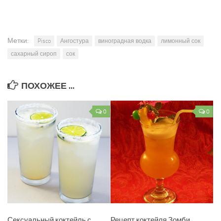
Метки:
Pisco
Ангостура
виноградная водка
лимонный сок
сахарный сироп
сок
ПОХОЖЕЕ ...
0
0
Сексуальный коктейль с
Рецепт коктейля Зомби