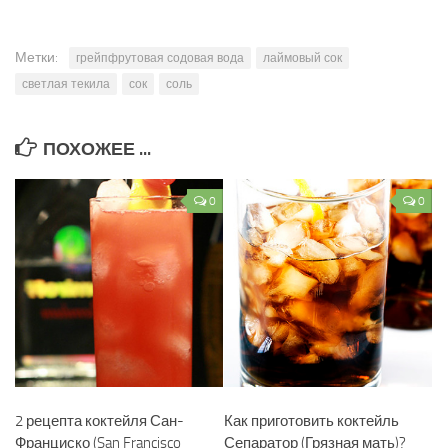
Метки:
грейпфрутовая содовая вода
лаймовый сок
светлая текила
сок
соль
ПОХОЖЕЕ ...
0
0
2 рецепта коктейля Сан-
Как приготовить коктейль
Франциско (San Francisco
Сепаратор (Грязная мать)?