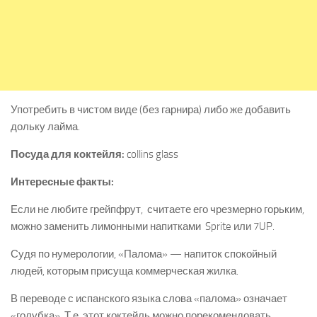
Употребить в чистом виде (без гарнира) либо же добавить
дольку лайма.
Посуда для коктейля:
collins glass
Интересные факты:
Если не любите грейпфрут, считаете его чрезмерно горьким,
можно заменить лимонными напитками Sprite или 7UP.
Судя по нумерологии, «Палома» — напиток спокойный
людей, которым присуща коммерческая жилка.
В переводе с испанского языка слова «палома» означает
«голубка». Т.е. этот коктейль можно порекомендовать