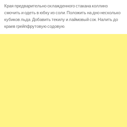
Края предварительно охлажденного стакана коллинз
смочить и одеть в юбку из соли. Положить на дно несколько
кубиков льда. Добавить текилу и лаймовый сок. Налить до
краев грейпфрутовую содовую.