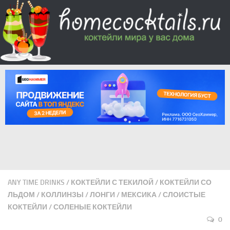
ANY TIME DRINKS
/
КОКТЕЙЛИ С ТЕКИЛОЙ
/
КОКТЕЙЛИ СО
ЛЬДОМ
/
КОЛЛИНЗЫ
/
ЛОНГИ
/
МЕКСИКА
/
СЛОИСТЫЕ
КОКТЕЙЛИ
/
СОЛЕНЫЕ КОКТЕЙЛИ
0