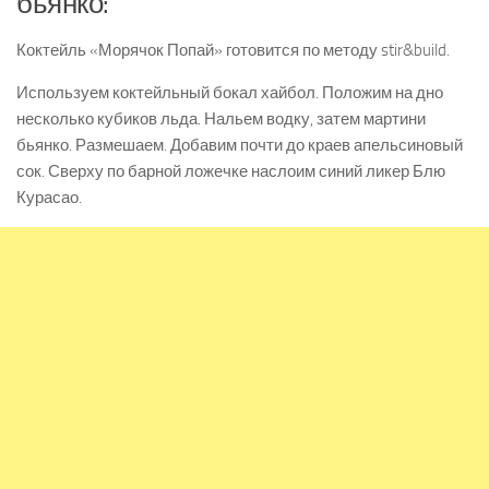
бьянко:
Коктейль «Морячок Попай» готовится по методу stir&build.
Используем коктейльный бокал хайбол. Положим на дно
несколько кубиков льда. Нальем водку, затем мартини
бьянко. Размешаем. Добавим почти до краев апельсиновый
сок. Сверху по барной ложечке наслоим синий ликер Блю
Курасао.