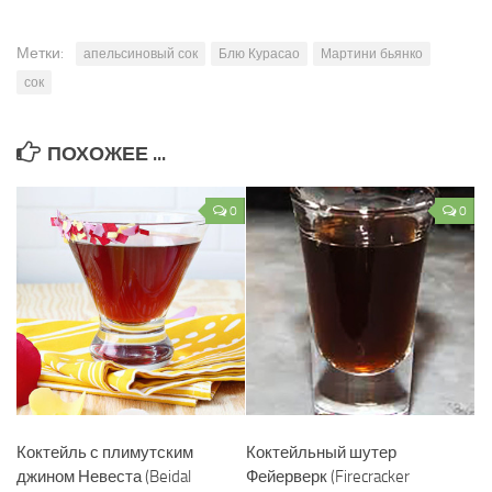
Метки:
апельсиновый сок
Блю Курасао
Мартини бьянко
сок
ПОХОЖЕЕ ...
0
0
Коктейль с плимутским
Коктейльный шутер
джином Невеста (Beidal
Фейерверк (Firecracker