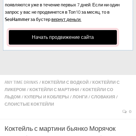
появляются уже в течение первых 7 дней. Если ни один
запрос у вас не продвинется в Топ10 за месяц, то в
SeoHammer
за бустер
вернут деньги.
Начать продвижение сайта
ANY TIME DRINKS
/
КОКТЕЙЛИ С ВОДКОЙ
/
КОКТЕЙЛИ С
ЛИКЕРОМ
/
КОКТЕЙЛИ С МАРТИНИ
/
КОКТЕЙЛИ СО
ЛЬДОМ
/
КУЛЕРЫ И КОБЛЕРЫ
/
ЛОНГИ
/
СЛОВАКИЯ
/
СЛОИСТЫЕ КОКТЕЙЛИ
0
Коктейль с мартини бьянко Морячок