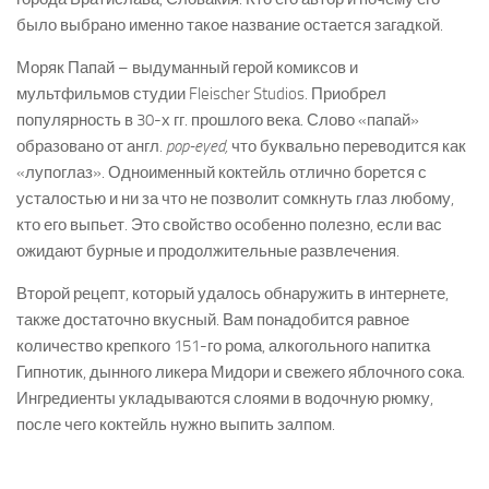
было выбрано именно такое название остается загадкой.
Моряк Папай – выдуманный герой комиксов и
мультфильмов студии Fleischer Studios. Приобрел
популярность в 30-х гг. прошлого века. Слово «папай»
образовано от англ.
pop-
eyed,
что буквально переводится как
«лупоглаз». Одноименный коктейль отлично борется с
усталостью и ни за что не позволит сомкнуть глаз любому,
кто его выпьет. Это свойство особенно полезно, если вас
ожидают бурные и продолжительные развлечения.
Второй рецепт, который удалось обнаружить в интернете,
также достаточно вкусный. Вам понадобится равное
количество крепкого 151-го рома, алкогольного напитка
Гипнотик, дынного ликера Мидори и свежего яблочного сока.
Ингредиенты укладываются слоями в водочную рюмку,
после чего коктейль нужно выпить залпом.