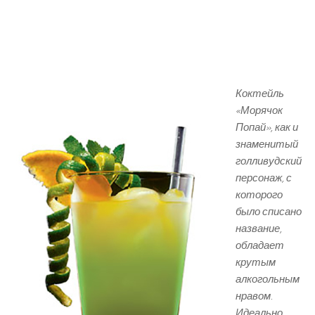
Коктейль
«Морячок
Попай», как и
знаменитый
голливудский
персонаж, с
которого
было списано
название,
обладает
крутым
алкогольным
нравом.
Идеально