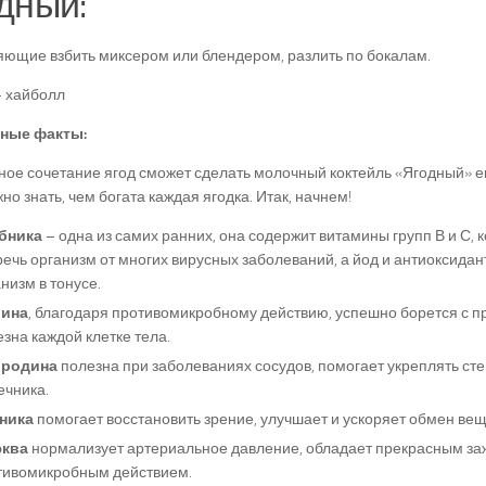
дный:
ющие взбить миксером или блендером, разлить по бокалам.
 хайболл
ные факты:
ое сочетание ягод сможет сделать молочный коктейль «Ягодный» е
жно знать, чем богата каждая ягодка. Итак, начнем!
бника
– одна из самих ранних, она содержит витамины групп В и С, 
речь организм от многих вирусных заболеваний, а йод и антиоксид
низм в тонусе.
ина
, благодаря противомикробному действию, успешно борется с пр
зна каждой клетке тела.
родина
полезна при заболеваниях сосудов, помогает укреплять сте
ечника.
ника
помогает восстановить зрение, улучшает и ускоряет обмен вещ
ква
нормализует артериальное давление, обладает прекрасным з
тивомикробным действием.