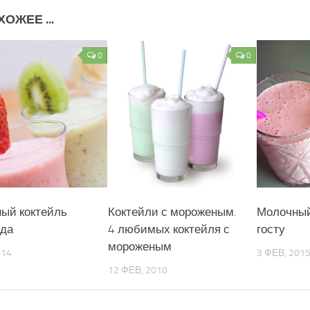
ОЖЕЕ ...
0
0
ый коктейль
Коктейли с мороженым.
Молочный
да
4 любимых коктейля с
госту
мороженым
014
3 ФЕВ, 201
12 ФЕВ, 2010