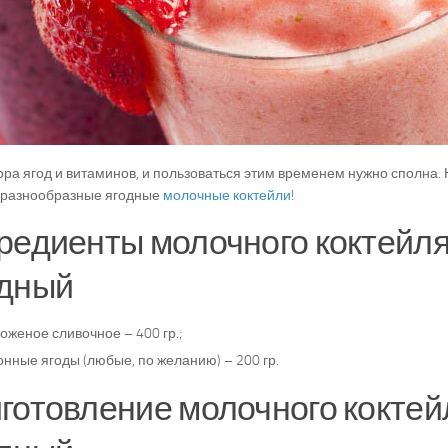
ора ягод и витаминов, и пользоваться этим временем нужно сполна
ь разнообразные ягодные
молочные коктейли
!
редиенты молочного коктейл
дный
женое сливочное – 400 гр.;
нные ягоды (любые, по желанию) – 200 гр.
готовление молочного коктей