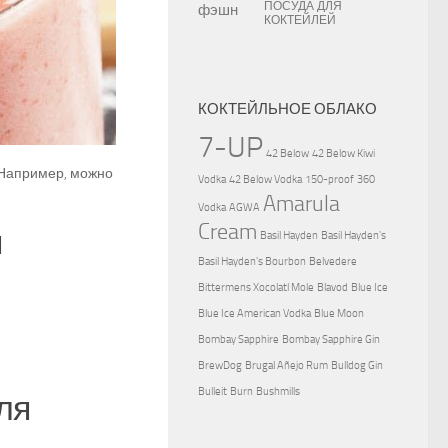
ПОСУДА ДЛЯ
КОКТЕЙЛЕЙ
КОКТЕЙЛЬНОЕ ОБЛАКО
7-UP
42 Below
42 Below Kiwi
. Например, можно
Vodka
42 Below Vodka
150-proof
360
Amarula
Vodka
AGWA
Cream
я
Basil Hayden
Basil Hayden's
Basil Hayden's Bourbon
Belvedere
Bittermens Xocolatl Mole
Blavod
Blue Ice
Blue Ice American Vodka
Blue Moon
Bombay Sapphire
Bombay Sapphire Gin
BrewDog
Brugal Añejo Rum
Bulldog Gin
Bulleit
Burn
Bushmills
ля