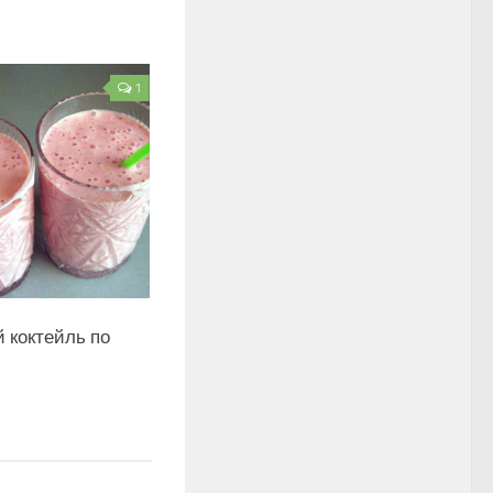
1
 коктейль по
5