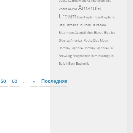
Vodka
42 Below Vodka
150-proof
360
Amarula
Vodka
AGWA
Cream
Basil Hayden
Basil Hayden's
Basil Hayden's Bourbon
Belvedere
Bittermens Xocolatl Mole
Blavod
Blue Ice
Blue Ice American Vodka
Blue Moon
Bombay Sapphire
Bombay Sapphire Gin
BrewDog
Brugal Añejo Rum
Bulldog Gin
Bulleit
Burn
Bushmills
50
60
...
»
Последняя