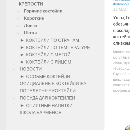
/
СМЕШАНН
КРЕПОСТИ
ШОКОЛАД
22 МАЯ,
Горячие коктейли
Ух ты, 
Короткие
обезьян
Лонги
шокола
Шоты
коктейл
►
КОКТЕЙЛИ ПО СТРАНАМ
сливкам
►
КОКТЕЙЛИ ПО ТЕМПЕРАТУРЕ
Многие п
►
КОКТЕЙЛИ С МЯТОЙ
могут быт
►
КОКТЕЙЛИ С ЯЙЦОМ
лишь одно
«Говоряща
НОВОСТИ
Вкуснейши
►
ОСОБЫЕ КОКТЕЙЛИ
шоколада,
ОФИЦИАЛЬНЫЕ КОКТЕЙЛИ IBA
способен
ПОПУЛЯРНЫЕ КОКТЕЙЛИ
проблемы 
ПОСУДА ДЛЯ КОКТЕЙЛЕЙ
►
СПИРТНЫЕ НАПИТКИ
ШКОЛА БАРМЕНОВ