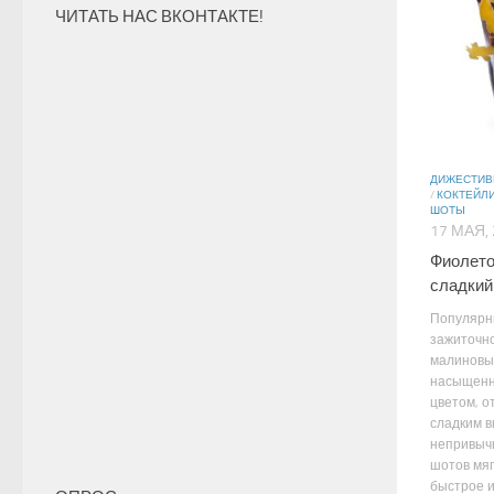
ЧИТАТЬ НАС ВКОНТАКТЕ!
ДИЖЕСТИ
/
КОКТЕЙЛИ
ШОТЫ
17 МАЯ,
Фиолето
сладкий
Популярны
зажиточн
малиновы
насыщен
цветом, о
сладким в
непривыч
шотов мяг
быстрое и