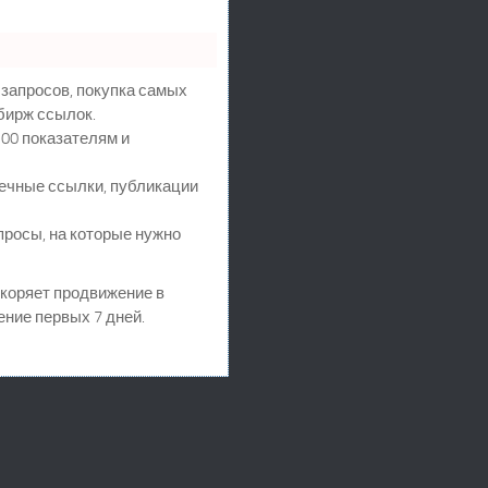
запросов, покупка самых
бирж ссылок.
00 показателям и
ечные ссылки, публикации
просы, на которые нужно
ускоряет продвижение в
ение первых 7 дней.