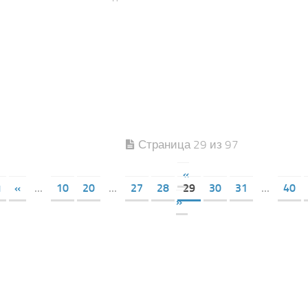
Страница 29 из 97
«
я
«
...
10
20
...
27
28
29
30
31
...
40
»