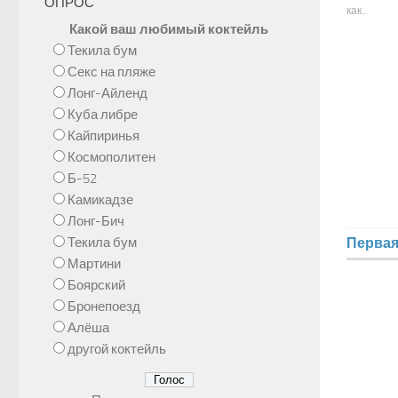
ОПРОС
как...
Какой ваш любимый коктейль
Текила бум
Секс на пляже
Лонг-Айленд
Куба либре
Кайпиринья
Космополитен
Б-52
Камикадзе
Лонг-Бич
Перва
Текила бум
Мартини
Боярский
Бронепоезд
Алёша
другой коктейль