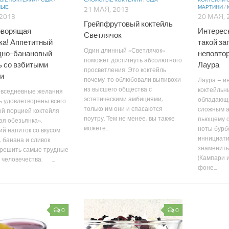
ЫЕ КОКТЕЙЛИ
/
США
/
СЛОИСТЫЕ КОКТЕЙЛИ
/
США
КОКТЕЙЛИ 
НЫЕ
МАРТИНИ
/
21 МАЯ, 2013
 2013
20 МАЯ, 
Грейпфрутовый коктейль
Говорящая
Интерес
Светлячок
ка! Аппетитный
такой за
Один длинный «Светлячок»
дно-банановый
неповто
поможет достигнуть абсолютного
ь со взбитыми
Лаура
просветления. Это коктейль
и
почему-то облюбовали выпивохи
Лаура – и
из высшего общества с
коктейльн
овседневные желания
эстетическими амбициями,
обладающ
ь удовлетворены всего
только им они и спасаются
сложным а
й порцией коктейля
поутру. Тем не менее, вы также
пьющему о
я обезьянка».
можете...
ноты бурб
й напиток со вкусом
иннициати
 банана и сливок
знамениты
 решить самые трудные
(Кампари и
человечества. ...
фоне...
0
0