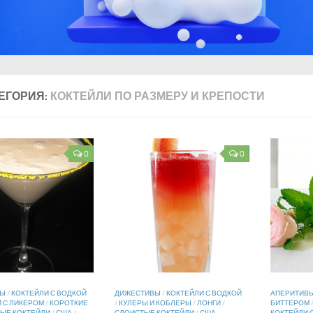
ЕГОРИЯ:
КОКТЕЙЛИ ПО РАЗМЕРУ И КРЕПОСТИ
0
0
ВЫ
/
КОКТЕЙЛИ С ВОДКОЙ
ДИЖЕСТИВЫ
/
КОКТЕЙЛИ С ВОДКОЙ
АПЕРИТИВ
 С ЛИКЕРОМ
/
КОРОТКИЕ
/
КУЛЕРЫ И КОБЛЕРЫ
/
ЛОНГИ
/
БИТТЕРОМ