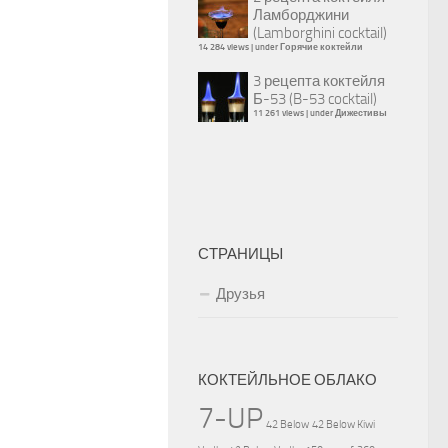
Ламборджини
(Lamborghini cocktail)
14 284 views
|
under
Горячие коктейли
3 рецепта коктейля
Б-53 (B-53 cocktail)
11 261 views
|
under
Дижестивы
СТРАНИЦЫ
Друзья
КОКТЕЙЛЬНОЕ ОБЛАКО
7-UP
42 Below
42 Below Kiwi