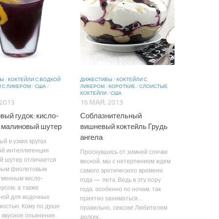
ВЫ
/
КОКТЕЙЛИ С ВОДКОЙ
ДИЖЕСТИВЫ
/
КОКТЕЙЛИ С
 С ЛИКЕРОМ
/
США
/
ЛИКЕРОМ
/
КОРОТКИЕ
/
СЛОИСТЫЕ
КОКТЕЙЛИ
/
США
 2013
16 МАЯ, 2013
вый гудок: кисло-
Соблазнительный
 малиновый шутер
вишневый коктейль Грудь
ангела
й в узких кругах
ой интеллигенции
Проснувшись от зимней спячки
й шутер отличается
весной, мы с нетерпением ждем
ным фиолетовым
самого эротического времени
тменным кисло-
года — лета. Ведь в эту пору
кусом, а также
года, особенно по ночам, так
ной для водочных
приятно заниматься…
костью. Кому по душе
правильно, сексом! Любителям
 вкусное опьянение,
долгих...