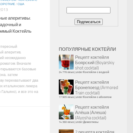
С ЛИКЕРОМ
/
КОКТЕЙЛИ С
КОРОТКИЕ
/
США
2013
ные аперитивы:
гадочный и
римый Коктейль
нтересный
ПОПУЛЯРНЫЕ КОКТЕЙЛИ
ый аперитив,
Рецепт коктейля
ий неожиданно
Боярский (Boyarskiy
роматом. Вначале
shot cocktail)
ткрываются базовые
24 776 views
|
under
Коктейли с водкой
она, затем
ву перехватывают два
Рецепт коктейля
х итальянских ликера
Бронепоезд (Armored
 Гальяно), и все это на
Train cocktail)
17 905 views
|
under
Коктейли с абсентом
Рецепт коктейля
Алёша (Алеша)
(Alyosha cocktail)
14 360 views
|
under
Дижестивы
2 рецепта коктейля