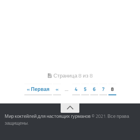
Страница 8 из 8
« Первая
«
...
4
5
6
7
8
Мир коктейлей для настоящих гурманов
© 2021. Все права
защищены.