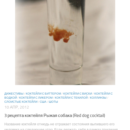
ДИЖЕСТИВЫ
/
КОКТЕЙЛИ С БИТТЕРОМ
/
КОКТЕЙЛИ С ВИСКИ
/
КОКТЕЙЛИ С
ВОДКОЙ
/
КОКТЕЙЛИ С ЛИКЕРОМ
/
КОКТЕЙЛИ С ТЕКИЛОЙ
/
КОЛЛИНЗЫ
/
СЛОИСТЫЕ КОКТЕЙЛИ
/
США
/
ШОТЫ
10 АПР, 2012
3 рецепта коктейля Рыжая собака (Red dog cocktail)
Название коктейля отнюдь не отражает состояния выпившего его
человека на следующее утро. Если держать себя в рамках приличия,