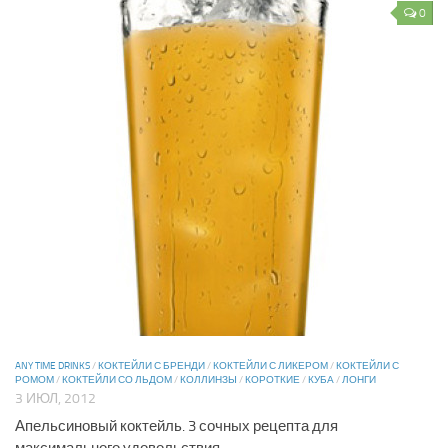
0
ANY TIME DRINKS
/
КОКТЕЙЛИ С БРЕНДИ
/
КОКТЕЙЛИ С ЛИКЕРОМ
/
КОКТЕЙЛИ С
РОМОМ
/
КОКТЕЙЛИ СО ЛЬДОМ
/
КОЛЛИНЗЫ
/
КОРОТКИЕ
/
КУБА
/
ЛОНГИ
3 ИЮЛ, 2012
Апельсиновый коктейль. 3 сочных рецепта для
максимального удовольствия