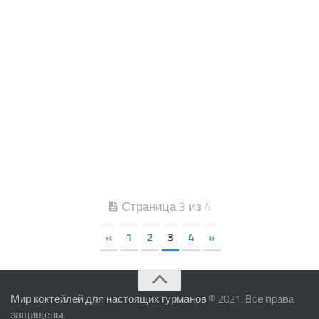
Страница 3 из 4
«
1
2
3
4
»
Мир коктейлей для настоящих гурманов
© 2021. Все права
защищены.