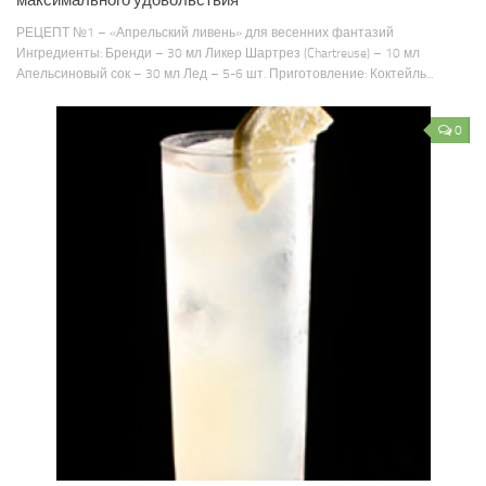
РЕЦЕПТ №1 – «Апрельский ливень» для весенних фантазий
Ингредиенты: Бренди – 30 мл Ликер Шартрез (Chartreuse) – 10 мл
Апельсиновый сок – 30 мл Лед – 5-6 шт. Приготовление: Коктейль...
0