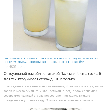
ANY TIME DRINKS
/
КОКТЕЙЛИ С ТЕКИЛОЙ
/
КОКТЕЙЛИ СО ЛЬДОМ
/
КОЛЛИНЗЫ
/
ЛОНГИ
/
МЕКСИКА
/
СЛОИСТЫЕ КОКТЕЙЛИ
/
СОЛЕНЫЕ КОКТЕЙЛИ
19 ИЮЛ, 2012
Сексуальный коктейль с текилой Палома (Paloma cocktail).
Для тех, кто умирает от жажды и не только…
Если оценивать все мексиканские коктейли, «Палома», пожалуй, займет
топовые места рейтинга. И это неслучайно, ведь в этой солнечной
североамериканской стране первостепенная задача каждого
гражданина – утолить жажду. Оригинальное сочетание светлой...