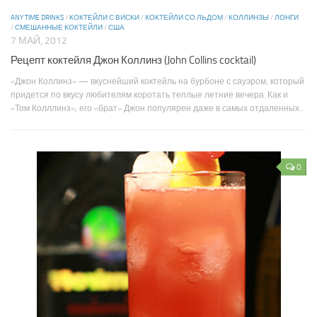
ANY TIME DRINKS
/
КОКТЕЙЛИ С ВИСКИ
/
КОКТЕЙЛИ СО ЛЬДОМ
/
КОЛЛИНЗЫ
/
ЛОНГИ
/
СМЕШАННЫЕ КОКТЕЙЛИ
/
США
7 МАЙ, 2012
Рецепт коктейля Джон Коллинз (John Collins cocktail)
«Джон Коллинз» — вкуснейший коктейль на бурбоне с сауэром, который
придется по вкусу любителям коротать теплые летние вечера. Как и
«Том Колллинз», его «брат» Джон популярен даже в самых отдаленных...
0