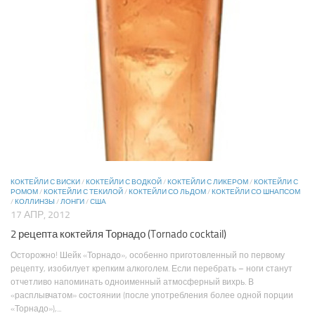
КОКТЕЙЛИ С ВИСКИ
/
КОКТЕЙЛИ С ВОДКОЙ
/
КОКТЕЙЛИ С ЛИКЕРОМ
/
КОКТЕЙЛИ С
РОМОМ
/
КОКТЕЙЛИ С ТЕКИЛОЙ
/
КОКТЕЙЛИ СО ЛЬДОМ
/
КОКТЕЙЛИ СО ШНАПСОМ
/
КОЛЛИНЗЫ
/
ЛОНГИ
/
США
17 АПР, 2012
2 рецепта коктейля Торнадо (Tornado cocktail)
Осторожно! Шейк «Торнадо», особенно приготовленный по первому
рецепту, изобилует крепким алкоголем. Если перебрать – ноги станут
отчетливо напоминать одноименный атмосферный вихрь. В
«расплывчатом» состоянии (после употребления более одной порции
«Торнадо»),...