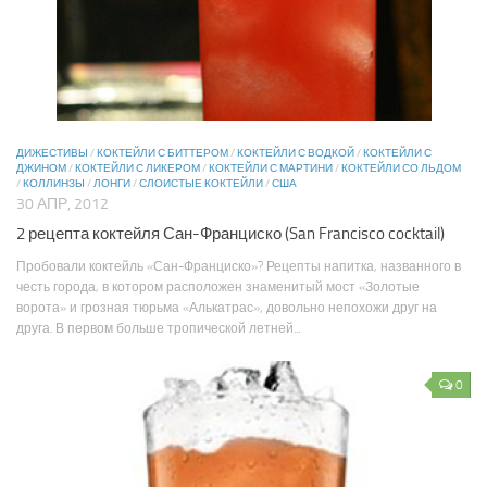
ДИЖЕСТИВЫ
/
КОКТЕЙЛИ С БИТТЕРОМ
/
КОКТЕЙЛИ С ВОДКОЙ
/
КОКТЕЙЛИ С
ДЖИНОМ
/
КОКТЕЙЛИ С ЛИКЕРОМ
/
КОКТЕЙЛИ С МАРТИНИ
/
КОКТЕЙЛИ СО ЛЬДОМ
/
КОЛЛИНЗЫ
/
ЛОНГИ
/
СЛОИСТЫЕ КОКТЕЙЛИ
/
США
30 АПР, 2012
2 рецепта коктейля Сан-Франциско (San Francisco cocktail)
Пробовали коктейль «Сан-Франциско»? Рецепты напитка, названного в
честь города, в котором расположен знаменитый мост «Золотые
ворота» и грозная тюрьма «Алькатрас», довольно непохожи друг на
друга. В первом больше тропической летней...
0