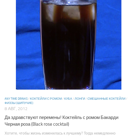
ANY TIME DRINKS
/
КОКТЕЙЛИ С РОМОМ
/
КУБА
/
ЛОНГИ
/
СМЕШАННЫЕ КОКТЕЙЛИ
/
ФИЗЗЫ (ШИПУЧИЕ)
8 АВГ, 2012
Да здравствуют перемены! Коктейль с ромом Бакарди
Черная роза (Black rose cocktail)
Хотите, чтобы жизнь изменилась к лучшему? Тогда немедленно