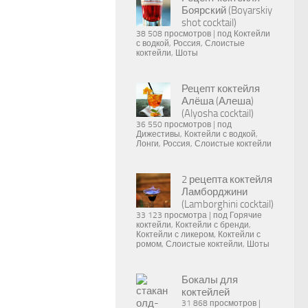
Боярский (Boyarskiy
shot cocktail)
38 508 просмотров
|
под
Коктейли
с водкой
,
Россия
,
Слоистые
коктейли
,
Шоты
Рецепт коктейля
Алёша (Алеша)
(Alyosha cocktail)
36 550 просмотров
|
под
Дижестивы
,
Коктейли с водкой
,
Лонги
,
Россия
,
Слоистые коктейли
2 рецепта коктейля
Ламборджини
(Lamborghini cocktail)
33 123 просмотра
|
под
Горячие
коктейли
,
Коктейли с бренди
,
Коктейли с ликером
,
Коктейли с
ромом
,
Слоистые коктейли
,
Шоты
Бокалы для
коктейлей
31 868 просмотров
|