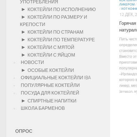
КОКТЕЙЛИ 
УПОТРЕБЛЕНИЯ
ЛИКЕРОМ
/
►
КОКТЕЙЛИ ПО ИСПОЛНЕНИЮ
/
ХОТ КОФ
12 ДЕК, 
►
КОКТЕЙЛИ ПО РАЗМЕРУ И
Горячая
КРЕПОСТИ
натурал
►
КОКТЕЙЛИ ПО СТРАНАМ
►
Пить чист
КОКТЕЙЛИ ПО ТЕМПЕРАТУРЕ
определе
►
КОКТЕЙЛИ С МЯТОЙ
становитс
►
КОКТЕЙЛИ С ЯЙЦОМ
Вместо эт
НОВОСТИ
приготови
популярн
►
ОСОБЫЕ КОКТЕЙЛИ
«Ирландск
ОФИЦИАЛЬНЫЕ КОКТЕЙЛИ IBA
которого 
ПОПУЛЯРНЫЕ КОКТЕЙЛИ
ликер, ме
Jameson, ну 
ПОСУДА ДЛЯ КОКТЕЙЛЕЙ
►
СПИРТНЫЕ НАПИТКИ
ШКОЛА БАРМЕНОВ
ОПРОС