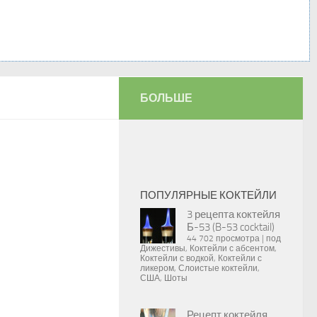
БОЛЬШЕ
ПОПУЛЯРНЫЕ КОКТЕЙЛИ
3 рецепта коктейля
Б-53 (B-53 cocktail)
44 702 просмотра
|
под
Дижестивы
,
Коктейли с абсентом
,
Коктейли с водкой
,
Коктейли с
ликером
,
Слоистые коктейли
,
США
,
Шоты
Рецепт коктейля