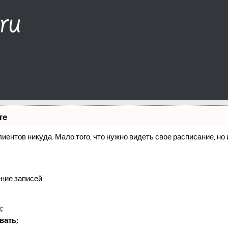
те
клиентов никуда. Мало того, что нужно видеть свое расписание, н
ние записей:
;
вать;