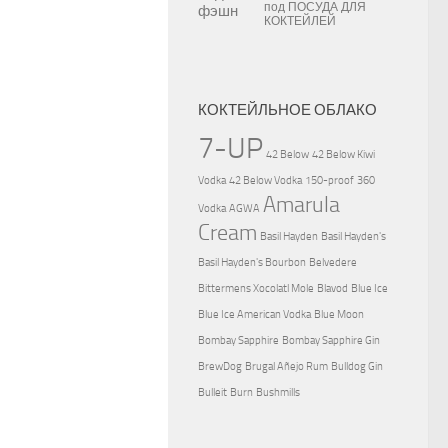
под
ПОСУДА ДЛЯ
КОКТЕЙЛЕЙ
КОКТЕЙЛЬНОЕ ОБЛАКО
7-UP
42 Below
42 Below Kiwi
Vodka
42 Below Vodka
150-proof
360
Amarula
Vodka
AGWA
Cream
Basil Hayden
Basil Hayden's
Basil Hayden's Bourbon
Belvedere
Bittermens Xocolatl Mole
Blavod
Blue Ice
Blue Ice American Vodka
Blue Moon
Bombay Sapphire
Bombay Sapphire Gin
BrewDog
Brugal Añejo Rum
Bulldog Gin
Bulleit
Burn
Bushmills