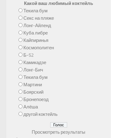
Какой ваш любимый коктейль
Текила бум
Секс на пляже
Лонг-Айленд
Куба либре
Кайпиринья
Космополитен
Б-52
Камикадзе
Лонг-Бич
Текила бум
Мартини
Боярский
Бронепоезд
Алёша
другой коктейль
Просмотреть результаты