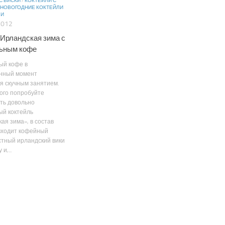
С ВИСКИ
/
КОКТЕЙЛИ С
НОВОГОДНИЕ КОКТЕЙЛИ
ФИ
2012
 Ирландская зима с
ьным кофе
ый кофе в
нный момент
я скучным занятием.
ого попробуйте
ть довольно
ый коктейль
ая зима», в состав
входит кофейный
стный ирландский вики
и,...