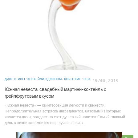
ДИЖЕСТИВЫ
/
КОКТЕЙЛИ С ДЖИНОМ
/
КОРОТКИЕ
/
США
19 АВГ, 2013
Южная невеста: свадебный мартини-коктейль с
грейпфрутовым вкусом
«Южная невеста» — квинтэссенция легкости и свежести.
Непродолжительная встряска ингредиентов, базовым из которых
является джин, рождает на свет душевный напиток. Самый главный
день в жизни запомнится еще лучше, если в...