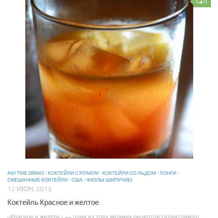
0
ANY TIME DRINKS
/
КОКТЕЙЛИ С РОМОМ
/
КОКТЕЙЛИ СО ЛЬДОМ
/
ЛОНГИ
/
СМЕШАННЫЕ КОКТЕЙЛИ
/
США
/
ФИЗЗЫ (ШИПУЧИЕ)
12 ИЮН, 2013
Коктейль Красное и желтое
«Красное и желтое» — один из трех великих рецептов талантливого