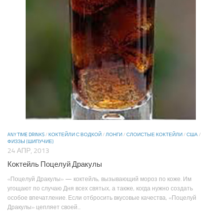
ANY TIME DRINKS
/
КОКТЕЙЛИ С ВОДКОЙ
/
ЛОНГИ
/
СЛОИСТЫЕ КОКТЕЙЛИ
/
США
/
ФИЗЗЫ (ШИПУЧИЕ)
24 АПР, 2013
Коктейль Поцелуй Дракулы
«Поцелуй Дракулы» — коктейль, вызывающий мороз по коже. Им
угощают по случаю Дня всех святых, а также, когда нужно создать
особое впечатление. Если отбросить вкусовые качества, «Поцелуй
Дракулы» цепляет своей...