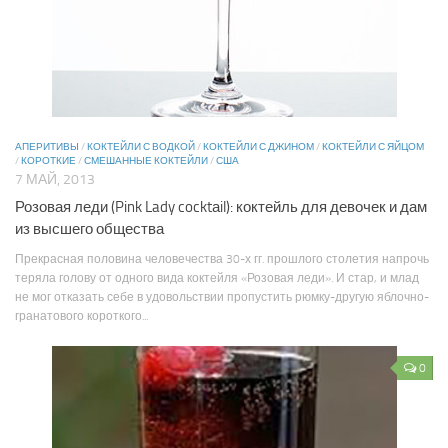
АПЕРИТИВЫ
/
КОКТЕЙЛИ С ВОДКОЙ
/
КОКТЕЙЛИ С ДЖИНОМ
/
КОКТЕЙЛИ С ЯЙЦОМ
/
КОРОТКИЕ
/
СМЕШАННЫЕ КОКТЕЙЛИ
/
США
7 МАЙ, 2013
Розовая леди (Pink Lady cocktаil): коктейль для девочек и дам
из высшего общества
Прекрасная половина человечества 30-х гг. прошлого столетия напрочь
теряла голову от одного вида коктейля «Розовая леди». И стар, и млад
не мог отказать себе в удовольствии пропустить рюмку-другую яблочно-
гранатового короткого...
0