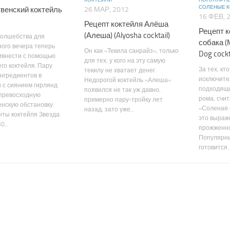
КОКТЕЙЛИ
ПОПУЛЯРНЫ
СОЛЕНЫЕ К
венский коктейль
26 МАР, 2012
16 ФЕВ, 
Рецепт коктейля Алёша
Рецепт 
(Алеша) (Alyosha cocktail)
волшебства для
собака (
ого вечера теперь
Он как «Текила санрайз», только
Dog cockt
ивнести с помощью
для тех, у кого на эту самую
го коктейля. Пару
За тех, кт
текилу не хватает денег.
нгредиентов в
исключите
Недорогой коктейль «Алеша»
 с сиянием гирлянд
подходящи
появился не так уж давно,
 превосходную
рома, счит
примерно пару-тройку лет
нскую обстановку.
«Соленая 
назад, зато уже...
ты коктейля Звезда:
это выраж
...
прожженно
Популярны
готовится..