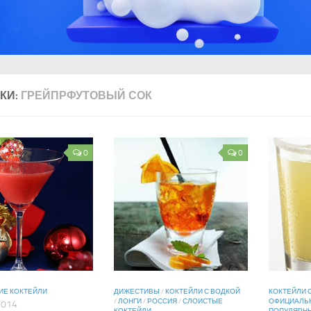
КИ:
ГРЕЙПРФУТОВЫЙ СОК
0
0
ИЕ КОКТЕЙЛИ
ДИЖЕСТИВЫ
/
КОКТЕЙЛИ С ВОДКОЙ
КОКТЕЙЛИ 
/
ЛОНГИ
/
РОССИЯ
/
СЛОИСТЫЕ
ОФИЦИАЛЬН
2014