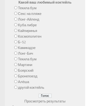
Какой ваш любимый коктейль
Текила бум
Секс на пляже
Лонг-Айленд
Куба либре
Кайпиринья
Космополитен
Б-52
Камикадзе
Лонг-Бич
Текила бум
Мартини
Боярский
Бронепоезд
Алёша
другой коктейль
Просмотреть результаты