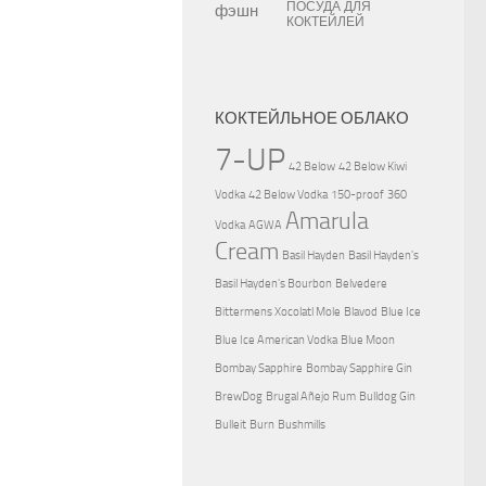
ПОСУДА ДЛЯ
КОКТЕЙЛЕЙ
КОКТЕЙЛЬНОЕ ОБЛАКО
7-UP
42 Below
42 Below Kiwi
Vodka
42 Below Vodka
150-proof
360
Amarula
Vodka
AGWA
Cream
Basil Hayden
Basil Hayden's
Basil Hayden's Bourbon
Belvedere
Bittermens Xocolatl Mole
Blavod
Blue Ice
Blue Ice American Vodka
Blue Moon
Bombay Sapphire
Bombay Sapphire Gin
BrewDog
Brugal Añejo Rum
Bulldog Gin
Bulleit
Burn
Bushmills