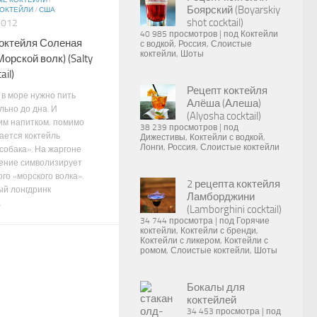
Е КОКТЕЙЛИ
/
Боярский (Boyarskiy
ОКТЕЙЛИ
/
США
shot cocktail)
2012
40 985 просмотров
|
под
Коктейли
коктейля Соленая
с водкой
,
Россия
,
Слоистые
коктейли
,
Шоты
Морской волк) (Salty
ail)
Рецепт коктейля
о в море нужно пить
Алёша (Алеша)
льно до дна. И
(Alyosha cocktail)
м напитком, помимо
38 239 просмотров
|
под
ается коктейль
Дижестивы
,
Коктейли с водкой
,
Лонги
,
Россия
,
Слоистые коктейли
собака». На жаргоне
ение символизирует
го «морского волка».
2 рецепта коктейля
й лонгдринк
Ламборджини
.
(Lamborghini cocktail)
34 744 просмотра
|
под
Горячие
коктейли
,
Коктейли с бренди
,
Коктейли с ликером
,
Коктейли с
ромом
,
Слоистые коктейли
,
Шоты
Бокалы для
коктейлей
34 453 просмотра
|
под