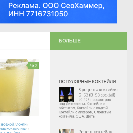
БОЛЬШЕ
0
ПОПУЛЯРНЫЕ КОКТЕЙЛИ
3 рецепта коктейля
Б-53 (B-53 cocktail)
49 275 просмотров
|
под
Дижестивы
,
Коктейли с
абсентом
,
Коктейли с водкой
,
Коктейли с ликером
,
Слоистые
коктейли
,
США
,
Шоты
С ВОДКОЙ
/
ЛОНГИ
/
ЫЕ КОКТЕЙЛИ IBA
/
Рецепт коктейля