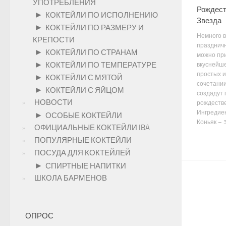
УПОТРЕБЛЕНИЯ
Рождест
►
КОКТЕЙЛИ ПО ИСПОЛНЕНИЮ
Звезда
►
КОКТЕЙЛИ ПО РАЗМЕРУ И
Немного 
КРЕПОСТИ
праздничн
►
КОКТЕЙЛИ ПО СТРАНАМ
можно пр
►
КОКТЕЙЛИ ПО ТЕМПЕРАТУРЕ
вкуснейше
простых и
►
КОКТЕЙЛИ С МЯТОЙ
сочетании
►
КОКТЕЙЛИ С ЯЙЦОМ
создадут
НОВОСТИ
рождестве
Ингредиен
►
ОСОБЫЕ КОКТЕЙЛИ
Коньяк – 30
ОФИЦИАЛЬНЫЕ КОКТЕЙЛИ IBA
ПОПУЛЯРНЫЕ КОКТЕЙЛИ
ПОСУДА ДЛЯ КОКТЕЙЛЕЙ
►
СПИРТНЫЕ НАПИТКИ
ШКОЛА БАРМЕНОВ
ОПРОС