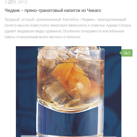
3 ДЕК, 2012
Чедвик – пряно-гранатовый напиток из Чикаго
Трудный, острый, оригинальный. Коктейль «Чедвик», принадлежащий
полету мысли известного чикагского миксолога и сомелье Адама Сегера,
удивит видавших виды гурманов. Особенно понравится коктейльная
смесь сторонникам всего кислого и пряного. ...
0