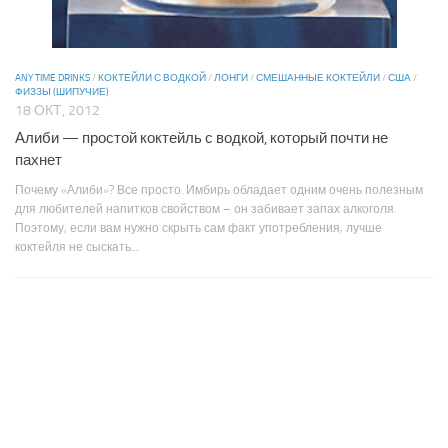
ANY TIME DRINKS
/
КОКТЕЙЛИ С ВОДКОЙ
/
ЛОНГИ
/
СМЕШАННЫЕ КОКТЕЙЛИ
/
США
/
ФИЗЗЫ (ШИПУЧИЕ)
18 ОКТ, 2012
Алиби — простой коктейль с водкой, который почти не
пахнет
Почему «Алиби»? Все просто. Имбирь обладает одним очень полезным
для любителей напитков свойством – он забивает запах алкоголя.
Поэтому, если вам нужно скрыть сам факт употребления, лучше
коктейля не сыскать....