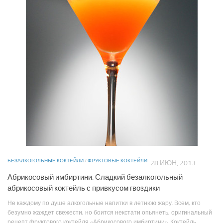
БЕЗАЛКОГОЛЬНЫЕ КОКТЕЙЛИ
/
ФРУКТОВЫЕ КОКТЕЙЛИ
28 ИЮН, 2013
Абрикосовый имбиртини. Сладкий безалкогольный
абрикосовый коктейль с привкусом гвоздики
Не каждому по душе алкогольные напитки в летнюю жару. Всем, кто
безумно жаждет свежести, но боится некстати опьянеть, оригинальный
рецепт фруктового коктейля «Абрикосового имбиртини». Коктейль