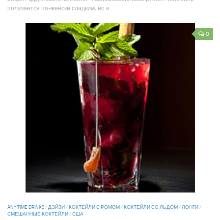
получается по-женски сладким, но в...
0
ANY TIME DRINKS
/
ДЭЙЗИ
/
КОКТЕЙЛИ С РОМОМ
/
КОКТЕЙЛИ СО ЛЬДОМ
/
ЛОНГИ
/
СМЕШАННЫЕ КОКТЕЙЛИ
/
США