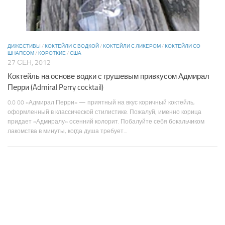
ДИЖЕСТИВЫ
/
КОКТЕЙЛИ С ВОДКОЙ
/
КОКТЕЙЛИ С ЛИКЕРОМ
/
КОКТЕЙЛИ СО
ШНАПСОМ
/
КОРОТКИЕ
/
США
27 СЕН, 2012
Коктейль на основе водки с грушевым привкусом Адмирал
Перри (Admiral Perry cocktail)
0.0 00 «Адмирал Перри» — приятный на вкус коричный коктейль,
оформленный в классической стилистике. Пожалуй, именно корица
придает «Адмиралу» осенний колорит. Побалуйте себя бокальчиком
лакомства в минуты, когда душа требует...