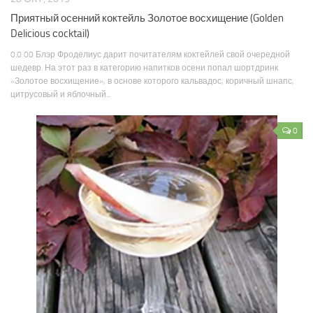
Приятный осенний коктейль Золотое восхищение (Golden
Delicious сocktail)
0.0 00 Блэр Фроделиус дарит почитателям коктейлей свой очередной
шедевр. На этот раз в категорию напитков осени попал шортдринк
«Золотое восхищение», в основе которого кальвадос, коричный шнапс,
цитрусовый и яблочный...
0