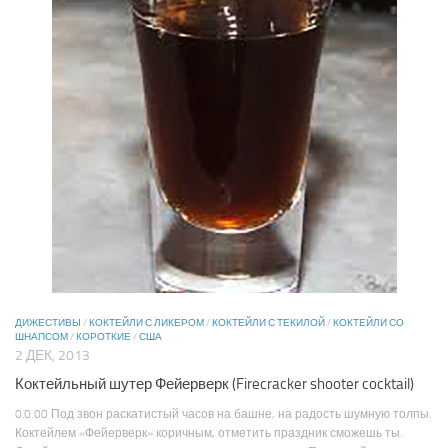
ДИЖЕСТИВЫ
/
КОКТЕЙЛИ С ЛИКЕРОМ
/
КОКТЕЙЛИ С ТЕКИЛОЙ
/
КОКТЕЙЛИ СО
ШНАПСОМ
/
КОРОТКИЕ
/
США
2 ДЕК, 2013
Коктейльный шутер Фейерверк (Firecracker shooter cocktail)
0.0 00 Под звон раскатистый часов на башне, на радость шумную толпы.
Коктейлем «Фейерверк» коричным, отметить праздник сможешь ты.