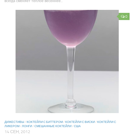
всегда сменяет теплое весеннее...
0
ДИЖЕСТИВЫ
/
КОКТЕЙЛИ С БИТТЕРОМ
/
КОКТЕЙЛИ С ВИСКИ
/
КОКТЕЙЛИ С
ЛИКЕРОМ
/
ЛОНГИ
/
СМЕШАННЫЕ КОКТЕЙЛИ
/
США
14 СЕН, 2012