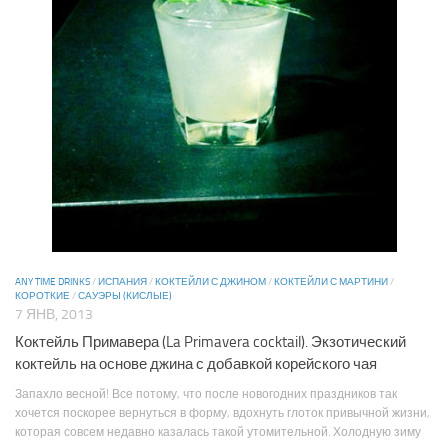
ANY TIME DRINKS
/
ИСПАНИЯ
/
КОКТЕЙЛИ С ДЖИНОМ
/
КОКТЕЙЛИ С МАРТИНИ
/
КОРОТКИЕ
/
САУЭРЫ (КИСЛЫЕ)
7 ЯНВ, 2013
Коктейль Примавера (La Primavera cocktail). Экзотический
коктейль на основе джина с добавкой корейского чая
Запахло весной! Все потому, что после новогодних праздников так
хочется поскорее вернуться в форму, вдохнуть глоток привычной жизни,
которая совсем недавно казалась такой утомительной. Холодную зиму