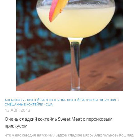
АПЕРИТИВЫ
/
КОКТЕЙЛИ С БИТТЕРОМ
/
КОКТЕЙЛИ С ВИСКИ
/
КОРОТКИЕ
/
СМЕШАННЫЕ КОКТЕЙЛИ
/
США
13 АВГ, 2013
Очень сладкий коктейль Sweet Meat с персиковым
привкусом
Что у нас сегодня на ужин? Жидкое сладкое мясо? Алкогольное? Кошмар,