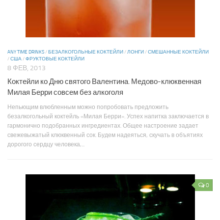
ANY TIME DRINKS
/
БЕЗАЛКОГОЛЬНЫЕ КОКТЕЙЛИ
/
ЛОНГИ
/
СМЕШАННЫЕ КОКТЕЙЛИ
/
США
/
ФРУКТОВЫЕ КОКТЕЙЛИ
8 ФЕВ, 2013
Коктейли ко Дню святого Валентина. Медово-клюквенная
Милая Берри совсем без алкоголя
Непьющим влюбленным можно попробовать предложить
безалкогольный коктейль «Милая Берри». Успех напитка заключается в
гармонично подобранных ингредиентах. Общее настроение задает
свежевыжатый клюквенный сок. Будем надеяться, скучать в объятиях
дорогого сердцу человека,...
0