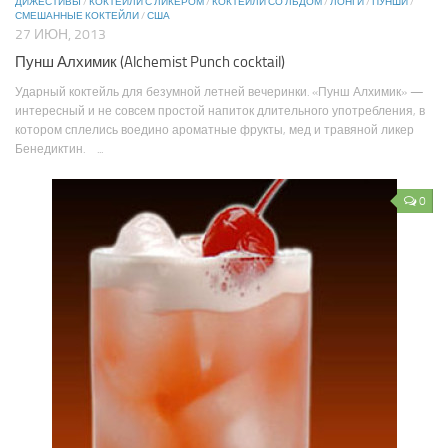
ДИЖЕСТИВЫ
/
КОКТЕЙЛИ С ЛИКЕРОМ
/
КОКТЕЙЛИ СО ЛЬДОМ
/
ЛОНГИ
/
ПУНШИ
/
СМЕШАННЫЕ КОКТЕЙЛИ
/
США
27 ИЮН, 2013
Пунш Алхимик (Alchemist Punch cocktail)
Ударный коктейль для безумной летней вечеринки. «Пунш Алхимик» —
интересный и не совсем простой напиток длительного употребления, в
котором сплелись воедино ароматные фрукты, мед и травяной ликер
Бенедиктин. ...
0