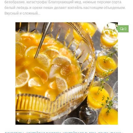
безобразие, катастрофа! Благоухающий мед, нежные персики сорта
белый лебедь и орехи пекан делают коктейль настоящим объеденьем.
Вкусный и сложный,...
0