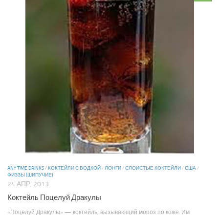
ANY TIME DRINKS
/
КОКТЕЙЛИ С ВОДКОЙ
/
ЛОНГИ
/
СЛОИСТЫЕ КОКТЕЙЛИ
/
США
/
ФИЗЗЫ (ШИПУЧИЕ)
24 АПР, 2013
Коктейль Поцелуй Дракулы
«Поцелуй Дракулы» — коктейль, вызывающий мороз по коже. Им