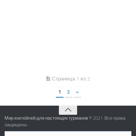
Страница 1 из 2
1
2
»
Мир коктейлей для настоящих гурманов
© 2021. Все права
защищены.