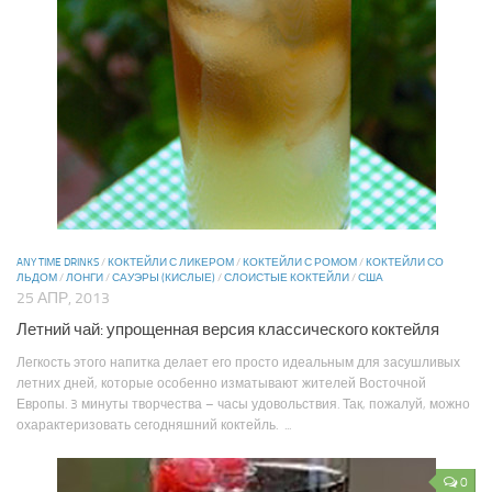
ANY TIME DRINKS
/
КОКТЕЙЛИ С ЛИКЕРОМ
/
КОКТЕЙЛИ С РОМОМ
/
КОКТЕЙЛИ СО
ЛЬДОМ
/
ЛОНГИ
/
САУЭРЫ (КИСЛЫЕ)
/
СЛОИСТЫЕ КОКТЕЙЛИ
/
США
25 АПР, 2013
Летний чай: упрощенная версия классического коктейля
Легкость этого напитка делает его просто идеальным для засушливых
летних дней, которые особенно изматывают жителей Восточной
Европы. 3 минуты творчества – часы удовольствия. Так, пожалуй, можно
охарактеризовать сегодняшний коктейль. ...
0