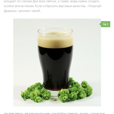
угощают по случаю Дня всех святых, а также, когда нужно создать
особое впечатление. Если отбросить вкусовые качества, «Поцелуй
Дракулы» цепляет своей...
2
ANY TIME DRINKS
/
ВЕЛИКОБРИТАНИЯ
/
КОКТЕЙЛИ С ПИВОМ
/
ЛОНГИ
/
СЛОИСТЫЕ