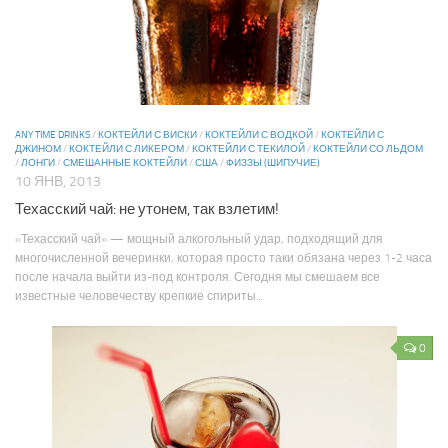
ANY TIME DRINKS
/
КОКТЕЙЛИ С ВИСКИ
/
КОКТЕЙЛИ С ВОДКОЙ
/
КОКТЕЙЛИ С
ДЖИНОМ
/
КОКТЕЙЛИ С ЛИКЕРОМ
/
КОКТЕЙЛИ С ТЕКИЛОЙ
/
КОКТЕЙЛИ СО ЛЬДОМ
/
ЛОНГИ
/
СМЕШАННЫЕ КОКТЕЙЛИ
/
США
/
ФИЗЗЫ (ШИПУЧИЕ)
10 ЯНВ, 2013
Техасский чай: не утонем, так взлетим!
«Техасский чай» — мощный алкогольный удар, подходящий для
многочисленной вечеринки, которая просто таки обязана через 1-2 часа
после начала выйти из-под контроля. Сегодня мы смешаем все
известные человечеству крепкие спириты...
0