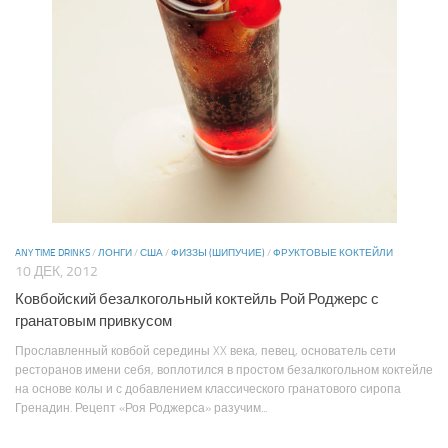
ANY TIME DRINKS
/
ЛОНГИ
/
США
/
ФИЗЗЫ (ШИПУЧИЕ)
/
ФРУКТОВЫЕ КОКТЕЙЛИ
10 ДЕК, 2012
Ковбойский безалкогольный коктейль Рой Роджерс с
гранатовым привкусом
Прославленный ковбой середины XX века, певец, основатель сети
ресторанов имени себя, воплотился в простом безалкогольном коктейле
на основе колы и с добавлением классического гранатового сиропа
Гренадин. Рецепт «Роя Роджерса» разучим...