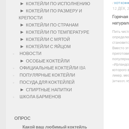
►
КОКТЕЙЛИ ПО ИСПОЛНЕНИЮ
/
ХОТ КОФ
12 ДЕК, 
►
КОКТЕЙЛИ ПО РАЗМЕРУ И
Горячая
КРЕПОСТИ
натурал
►
КОКТЕЙЛИ ПО СТРАНАМ
►
Пить чист
КОКТЕЙЛИ ПО ТЕМПЕРАТУРЕ
определе
►
КОКТЕЙЛИ С МЯТОЙ
становитс
►
КОКТЕЙЛИ С ЯЙЦОМ
Вместо эт
НОВОСТИ
приготови
популярн
►
ОСОБЫЕ КОКТЕЙЛИ
«Ирландск
ОФИЦИАЛЬНЫЕ КОКТЕЙЛИ IBA
которого 
ПОПУЛЯРНЫЕ КОКТЕЙЛИ
ликер, ме
Jameson, ну 
ПОСУДА ДЛЯ КОКТЕЙЛЕЙ
►
СПИРТНЫЕ НАПИТКИ
ШКОЛА БАРМЕНОВ
ОПРОС
Какой ваш любимый коктейль