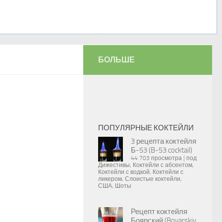
БОЛЬШЕ
ПОПУЛЯРНЫЕ КОКТЕЙЛИ
3 рецепта коктейля
Б-53 (B-53 cocktail)
44 703 просмотра
|
под
Дижестивы
,
Коктейли с абсентом
,
Коктейли с водкой
,
Коктейли с
ликером
,
Слоистые коктейли
,
США
,
Шоты
Рецепт коктейля
Боярский (Boyarskiy