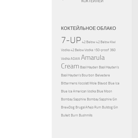
КОКТЕЙЛЕЙ
КОКТЕЙЛЬНОЕ ОБЛАКО
7-UP
42 Below
42 Below Kiwi
Vodka
42 Below Vodka
150-proof
360
Amarula
Vodka
AGWA
Cream
Basil Hayden
Basil Hayden's
Basil Hayden's Bourbon
Belvedere
Bittermens Xocolatl Mole
Blavod
Blue Ice
Blue Ice American Vodka
Blue Moon
Bombay Sapphire
Bombay Sapphire Gin
BrewDog
Brugal Añejo Rum
Bulldog Gin
Bulleit
Burn
Bushmills