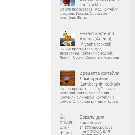
shot cocktail)
38 508 просмотров
|
под
Коктейли
с водкой
,
Россия
,
Слоистые
коктейли
,
Шоты
Рецепт коктейля
Алёша (Алеша)
(Alyosha cocktail)
36 550 просмотров
|
под
Дижестивы
,
Коктейли с водкой
,
Лонги
,
Россия
,
Слоистые коктейли
2 рецепта коктейля
Ламборджини
(Lamborghini cocktail)
33 123 просмотра
|
под
Горячие
коктейли
,
Коктейли с бренди
,
Коктейли с ликером
,
Коктейли с
ромом
,
Слоистые коктейли
,
Шоты
Бокалы для
коктейлей
31 870 просмотров
|
под
ПОСУДА ДЛЯ