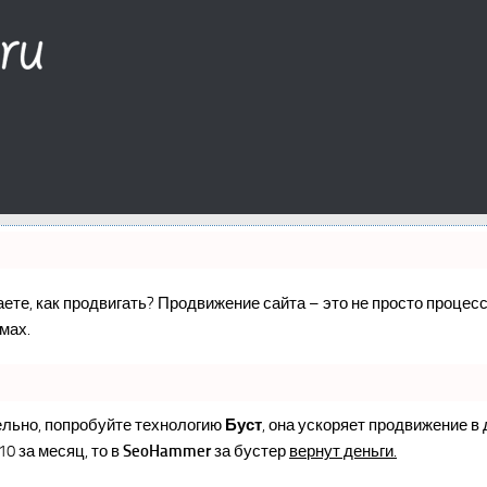
наете, как продвигать? Продвижение сайта – это не просто проце
мах.
ельно, попробуйте технологию
Буст
, она ускоряет продвижение в
10 за месяц, то в
SeoHammer
за бустер
вернут деньги.