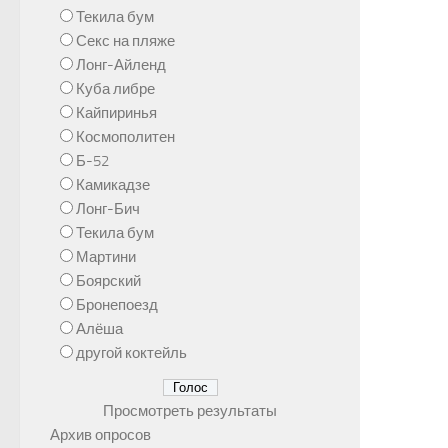
Текила бум
Секс на пляже
Лонг-Айленд
Куба либре
Кайпиринья
Космополитен
Б-52
Камикадзе
Лонг-Бич
Текила бум
Мартини
Боярский
Бронепоезд
Алёша
другой коктейль
Просмотреть результаты
Архив опросов