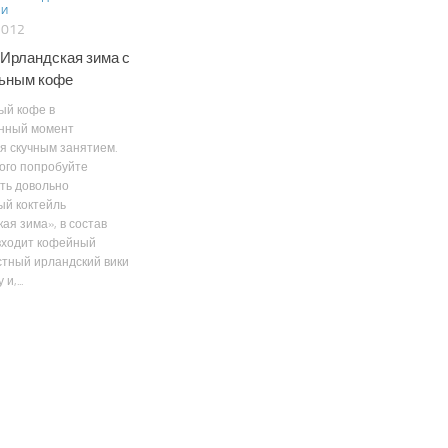
ФИ
2012
 Ирландская зима с
ьным кофе
ый кофе в
нный момент
я скучным занятием.
ого попробуйте
ть довольно
ый коктейль
ая зима», в состав
входит кофейный
стный ирландский вики
и,...