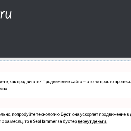
наете, как продвигать? Продвижение сайта – это не просто проце
мах.
ельно, попробуйте технологию
Буст
, она ускоряет продвижение в
10 за месяц, то в
SeoHammer
за бустер
вернут деньги.