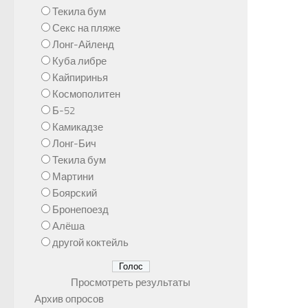
Текила бум
Секс на пляже
Лонг-Айленд
Куба либре
Кайпиринья
Космополитен
Б-52
Камикадзе
Лонг-Бич
Текила бум
Мартини
Боярский
Бронепоезд
Алёша
другой коктейль
Просмотреть результаты
Архив опросов