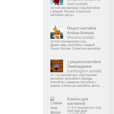
shot cocktail)
38 508 просмотров
|
под
Коктейли
с водкой
,
Россия
,
Слоистые
коктейли
,
Шоты
Рецепт коктейля
Алёша (Алеша)
(Alyosha cocktail)
36 550 просмотров
|
под
Дижестивы
,
Коктейли с водкой
,
Лонги
,
Россия
,
Слоистые коктейли
2 рецепта коктейля
Ламборджини
(Lamborghini cocktail)
33 123 просмотра
|
под
Горячие
коктейли
,
Коктейли с бренди
,
Коктейли с ликером
,
Коктейли с
ромом
,
Слоистые коктейли
,
Шоты
Бокалы для
коктейлей
31 872 просмотра
|
под
ПОСУДА ДЛЯ