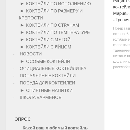
Рецепты
►
КОКТЕЙЛИ ПО ИСПОЛНЕНИЮ
коктейл
►
КОКТЕЙЛИ ПО РАЗМЕРУ И
Мария»,
КРЕПОСТИ
«Тропич
►
КОКТЕЙЛИ ПО СТРАНАМ
Представь
►
КОКТЕЙЛИ ПО ТЕМПЕРАТУРЕ
океана, б
►
КОКТЕЙЛИ С МЯТОЙ
голубые в
красотки
►
КОКТЕЙЛИ С ЯЙЦОМ
тарелочки
НОВОСТИ
ниточки н
►
ОСОБЫЕ КОКТЕЙЛИ
кошачий г
расслабля
ОФИЦИАЛЬНЫЕ КОКТЕЙЛИ IBA
ПОПУЛЯРНЫЕ КОКТЕЙЛИ
ПОСУДА ДЛЯ КОКТЕЙЛЕЙ
►
СПИРТНЫЕ НАПИТКИ
ШКОЛА БАРМЕНОВ
ОПРОС
Какой ваш любимый коктейль