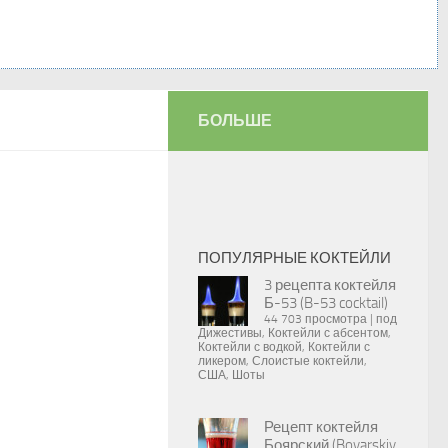
БОЛЬШЕ
ПОПУЛЯРНЫЕ КОКТЕЙЛИ
3 рецепта коктейля
Б-53 (B-53 cocktail)
44 703 просмотра
|
под
Дижестивы
,
Коктейли с абсентом
,
Коктейли с водкой
,
Коктейли с
ликером
,
Слоистые коктейли
,
США
,
Шоты
Рецепт коктейля
Боярский (Boyarskiy