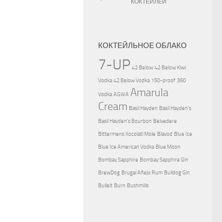
КОКТЕЙЛЕЙ
КОКТЕЙЛЬНОЕ ОБЛАКО
7-UP
42 Below
42 Below Kiwi
Vodka
42 Below Vodka
150-proof
360
Amarula
Vodka
AGWA
Cream
Basil Hayden
Basil Hayden's
Basil Hayden's Bourbon
Belvedere
Bittermens Xocolatl Mole
Blavod
Blue Ice
Blue Ice American Vodka
Blue Moon
Bombay Sapphire
Bombay Sapphire Gin
BrewDog
Brugal Añejo Rum
Bulldog Gin
Bulleit
Burn
Bushmills