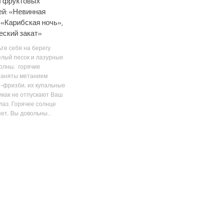
 фруктовых
ей: «Невинная
 «Карибская ночь»,
еский закат»
те себя на берегу
елый песок и лазурные
олны, горячие
 заняты метанием
-фризби, их купальные
икак не отпускают Ваш
лаз. Горячее солнце
ет, Вы довольны...