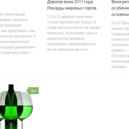
Дорогие вина 2011 года:
Вина рег
Рекорды мировых торгов
особенно
основны
кой алкогольный
0.0 00 С каждым годом вино
ак вино, является
только приобретает в цене. И
0.0 00 Про
том брожения
этому вероятно ничто не сможет
выборе фр
 или фруктового сока.
помешать. Толстосумы, как и в
Следующая
напитка составляет 9-
докризисные времена,
главная о
леные вина более
продолжают выбрасывать на
особеннос
благодаря добавлению
ветер огромные деньги с...
гурмана – 
стория вина Вино –
Сегодня п
в виноград
Красные...
0