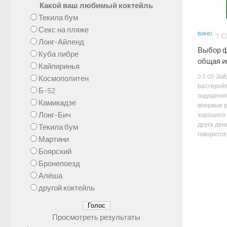
Какой ваш любимый коктейль
Текила бум
Секс на пляже
ВИНО
7 С
Лонг-Айленд
Выбор ф
Куба либре
общая 
Кайпиринья
0.0 00 За
Космополитен
растеряйт
Б-52
ощущения 
Камикадзе
впервые р
Лонг-Бич
хорошего 
друга день
Текила бум
говорится, 
Мартини
Боярский
Бронепоезд
Алёша
другой коктейль
Просмотреть результаты