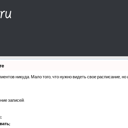
те
клиентов никуда. Мало того, что нужно видеть свое расписание, н
ние записей:
;
вать;