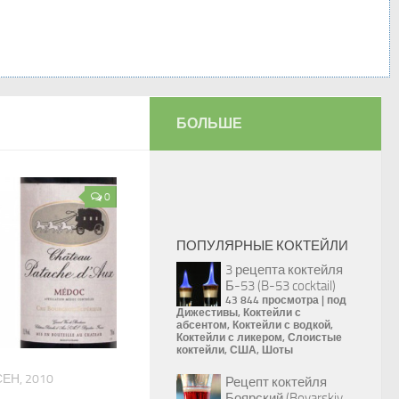
БОЛЬШЕ
0
ПОПУЛЯРНЫЕ КОКТЕЙЛИ
3 рецепта коктейля
Б-53 (B-53 cocktail)
43 844 просмотра
|
под
Дижестивы
,
Коктейли с
абсентом
,
Коктейли с водкой
,
Коктейли с ликером
,
Слоистые
коктейли
,
США
,
Шоты
СЕН, 2010
Рецепт коктейля
Боярский (Boyarskiy