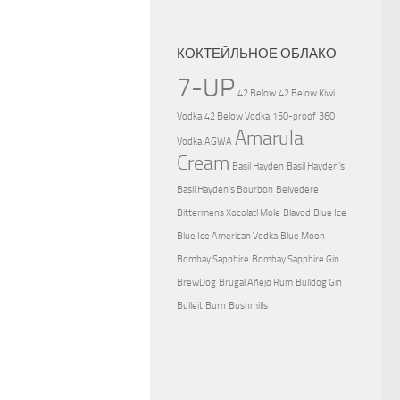
КОКТЕЙЛЬНОЕ ОБЛАКО
7-UP
42 Below
42 Below Kiwi
Vodka
42 Below Vodka
150-proof
360
Amarula
Vodka
AGWA
Cream
Basil Hayden
Basil Hayden's
Basil Hayden's Bourbon
Belvedere
Bittermens Xocolatl Mole
Blavod
Blue Ice
Blue Ice American Vodka
Blue Moon
Bombay Sapphire
Bombay Sapphire Gin
BrewDog
Brugal Añejo Rum
Bulldog Gin
Bulleit
Burn
Bushmills