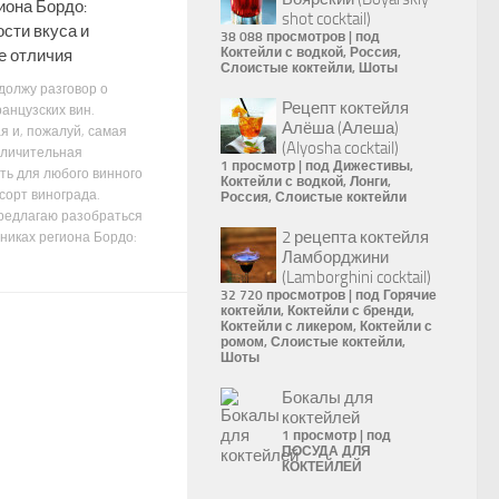
иона Бордо:
shot cocktail)
сти вкуса и
38 088 просмотров
|
под
Коктейли с водкой
,
Россия
,
е отличия
Слоистые коктейли
,
Шоты
должу разговор о
Рецепт коктейля
анцузских вин.
Алёша (Алеша)
 и, пожалуй, самая
(Alyosha cocktail)
тличительная
1 просмотр
|
под
Дижестивы
,
ть для любого винного
Коктейли с водкой
,
Лонги
,
сорт винограда.
Россия
,
Слоистые коктейли
редлагаю разобраться
2 рецепта коктейля
никах региона Бордо:
Ламборджини
(Lamborghini cocktail)
32 720 просмотров
|
под
Горячие
коктейли
,
Коктейли с бренди
,
Коктейли с ликером
,
Коктейли с
ромом
,
Слоистые коктейли
,
Шоты
Бокалы для
коктейлей
1 просмотр
|
под
ПОСУДА ДЛЯ
КОКТЕЙЛЕЙ