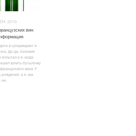
ЕН, 2010
ранцузских вин:
информация
йдите в супермаркет и
есь. Да-да, похожие
испытал и я, когда
ешил купить бутылочку
французского вина. У
 рождения, а я, как
ни...