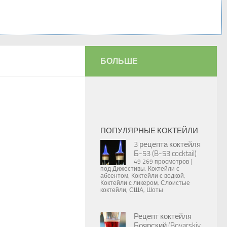
БОЛЬШЕ
ПОПУЛЯРНЫЕ КОКТЕЙЛИ
3 рецепта коктейля
Б-53 (B-53 cocktail)
49 269 просмотров
|
под
Дижестивы
,
Коктейли с
абсентом
,
Коктейли с водкой
,
Коктейли с ликером
,
Слоистые
коктейли
,
США
,
Шоты
Рецепт коктейля
Боярский (Boyarskiy