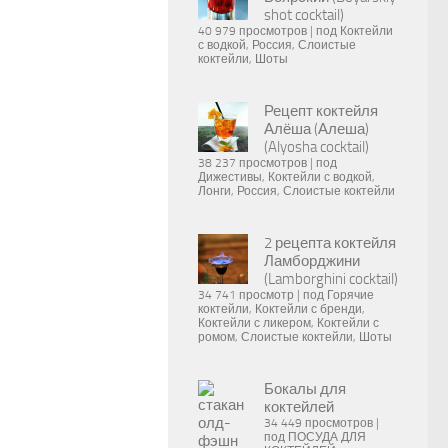
shot cocktail)
40 979 просмотров
|
под
Коктейли
с водкой
,
Россия
,
Слоистые
коктейли
,
Шоты
Рецепт коктейля
Алёша (Алеша)
(Alyosha cocktail)
38 237 просмотров
|
под
Дижестивы
,
Коктейли с водкой
,
Лонги
,
Россия
,
Слоистые коктейли
2 рецепта коктейля
Ламборджини
(Lamborghini cocktail)
34 741 просмотр
|
под
Горячие
коктейли
,
Коктейли с бренди
,
Коктейли с ликером
,
Коктейли с
ромом
,
Слоистые коктейли
,
Шоты
Бокалы для
коктейлей
34 449 просмотров
|
под
ПОСУДА ДЛЯ