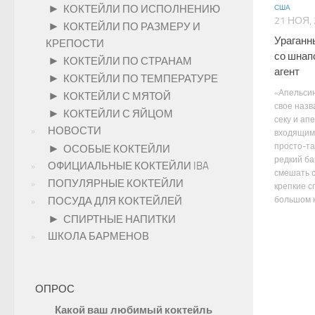
►
КОКТЕЙЛИ ПО ИСПОЛНЕНИЮ
США
21 НОЯ,
►
КОКТЕЙЛИ ПО РАЗМЕРУ И
Ураганн
КРЕПОСТИ
со шнап
►
КОКТЕЙЛИ ПО СТРАНАМ
агент
►
КОКТЕЙЛИ ПО ТЕМПЕРАТУРЕ
«Апельсин
►
КОКТЕЙЛИ С МЯТОЙ
свое назв
►
КОКТЕЙЛИ С ЯЙЦОМ
секу и ап
НОВОСТИ
входящим 
просто-та
►
ОСОБЫЕ КОКТЕЙЛИ
редкий б
ОФИЦИАЛЬНЫЕ КОКТЕЙЛИ IBA
смешать 
ПОПУЛЯРНЫЕ КОКТЕЙЛИ
крепкие с
большом к
ПОСУДА ДЛЯ КОКТЕЙЛЕЙ
►
СПИРТНЫЕ НАПИТКИ
ШКОЛА БАРМЕНОВ
ОПРОС
Какой ваш любимый коктейль