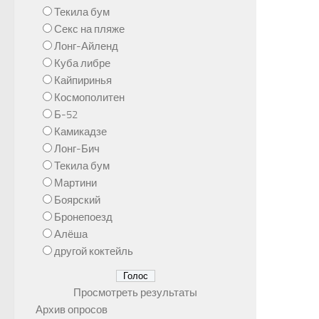
Текила бум
Секс на пляже
Лонг-Айленд
Куба либре
Кайпиринья
Космополитен
Б-52
Камикадзе
Лонг-Бич
Текила бум
Мартини
Боярский
Бронепоезд
Алёша
другой коктейль
Просмотреть результаты
Архив опросов