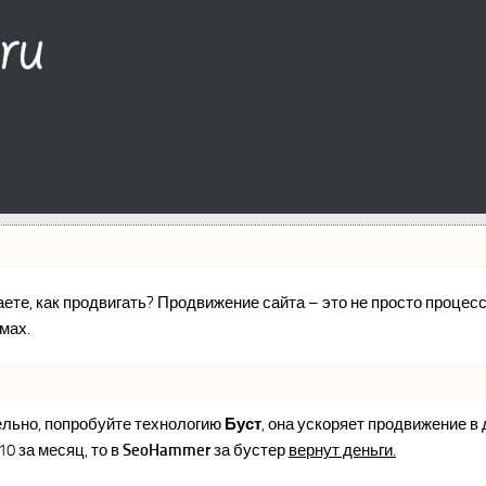
наете, как продвигать? Продвижение сайта – это не просто проце
мах.
ельно, попробуйте технологию
Буст
, она ускоряет продвижение в
10 за месяц, то в
SeoHammer
за бустер
вернут деньги.