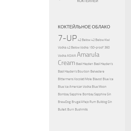
КОКТЕЙЛЕЙ
КОКТЕЙЛЬНОЕ ОБЛАКО
7-UP
42 Below
42 Below Kiwi
Vodka
42 Below Vodka
150-proof
360
Amarula
Vodka
AGWA
Cream
Basil Hayden
Basil Hayden's
Basil Hayden's Bourbon
Belvedere
Bittermens Xocolatl Mole
Blavod
Blue Ice
Blue Ice American Vodka
Blue Moon
Bombay Sapphire
Bombay Sapphire Gin
BrewDog
Brugal Añejo Rum
Bulldog Gin
Bulleit
Burn
Bushmills