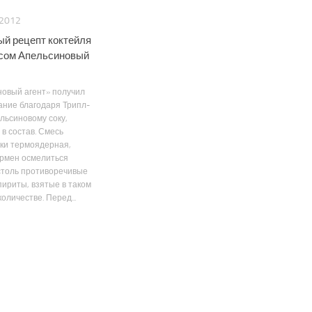
 2012
ый рецепт коктейля
сом Апельсиновый
овый агент» получил
ание благодаря Трипл-
ельсиновому соку,
в состав. Смесь
ки термоядерная,
армен осмелиться
столь противоречивые
пириты, взятые в таком
оличестве. Перед...