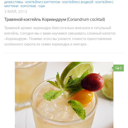
ДИЖЕСТИВЫ
/
КОКТЕЙЛИ С БИТТЕРОМ
/
КОКТЕЙЛИ С ВОДКОЙ
/
КОКТЕЙЛИ С
МАРТИНИ
/
КОРОТКИЕ
/
США
3 МАЯ, 2013
Травяной коктейль Кориандрум (Coriandrum cocktail)
Травяной аромат кориандра блистательно вписался в титульный
коктейль. Сегодня мы с вами научимся смешивать сложный напиток
«Кориандрум». Помимо этого вы узнаете тонкости приготовления
особенного сиропа из семян кориандра и нектара...
0