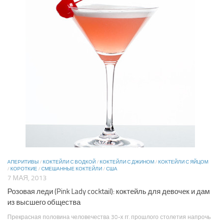
АПЕРИТИВЫ
/
КОКТЕЙЛИ С ВОДКОЙ
/
КОКТЕЙЛИ С ДЖИНОМ
/
КОКТЕЙЛИ С ЯЙЦОМ
/
КОРОТКИЕ
/
СМЕШАННЫЕ КОКТЕЙЛИ
/
США
7 МАЯ, 2013
Розовая леди (Pink Lady cocktаil): коктейль для девочек и дам
из высшего общества
Прекрасная половина человечества 30-х гг. прошлого столетия напрочь