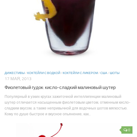
ДИЖЕСТИВЫ
/
КОКТЕЙЛИ С ВОДКОЙ
/
КОКТЕЙЛИ С ЛИКЕРОМ
/
США
/
ШОТЫ
17 МАЯ, 2013
Фиолетовый гудок: кисло-сладкий малиновый шутер
Популярный в узких кругах зажиточной интеллигенции малиновый
шутер отличается насыщенным фиолетовым цветом, отменным кисло-
сладким вкусом, а также непривычной для водочных шотов мягкостью.
Кому по душе быстрое и вкусное опьянение, как...
0