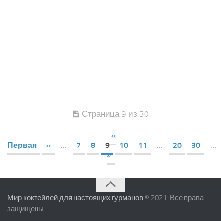
Страница 9 из 30
«
Первая
«
...
7
8
9
10
11
...
20
30
...
»
Мир коктейлей для настоящих гурманов
© 2021. Все права
защищены.