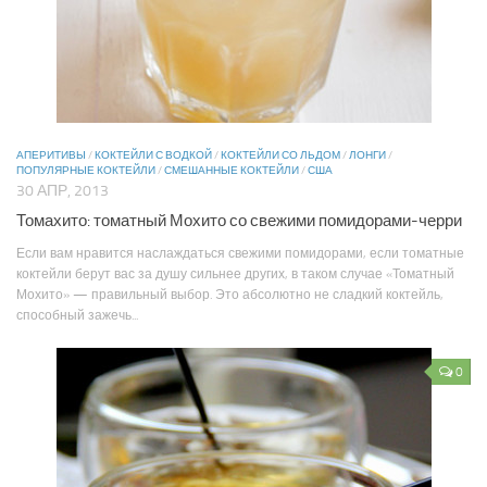
АПЕРИТИВЫ
/
КОКТЕЙЛИ С ВОДКОЙ
/
КОКТЕЙЛИ СО ЛЬДОМ
/
ЛОНГИ
/
ПОПУЛЯРНЫЕ КОКТЕЙЛИ
/
СМЕШАННЫЕ КОКТЕЙЛИ
/
США
30 АПР, 2013
Томахито: томатный Мохито со свежими помидорами-черри
Если вам нравится наслаждаться свежими помидорами, если томатные
коктейли берут вас за душу сильнее других, в таком случае «Томатный
Мохито» — правильный выбор. Это абсолютно не сладкий коктейль,
способный зажечь...
0