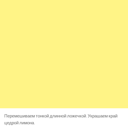
Перемешиваем тонкой длинной ложечкой. Украшаем край
цедрой лимона.