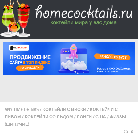
ANY TIME DRINKS
/
КОКТЕЙЛИ С ВИСКИ
/
КОКТЕЙЛИ С
ПИВОМ
/
КОКТЕЙЛИ СО ЛЬДОМ
/
ЛОНГИ
/
США
/
ФИЗЗЫ
(ШИПУЧИЕ)
0