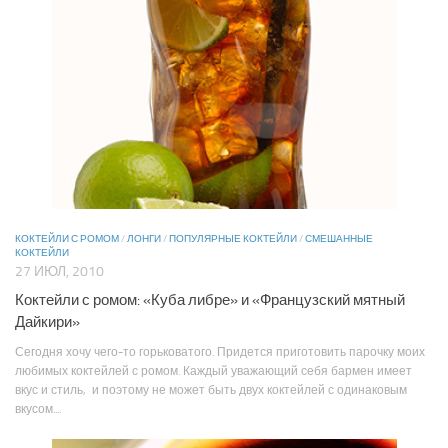
КОКТЕЙЛИ С РОМОМ
/
ЛОНГИ
/
ПОПУЛЯРНЫЕ КОКТЕЙЛИ
/
СМЕШАННЫЕ
КОКТЕЙЛИ
27 ИЮЛ, 2010
Коктейли с ромом: «Куба либре» и «Французский мятный
Дайкири»
Сегодня хочу чего-то горьковатого. Придется приготовить парочку моих
любимых коктейлей с ромом. Каждый уважающий себя бармен имеет
вкус и стиль, и поэтому не может быть двух коктейлей с одинаковым
вкусом....