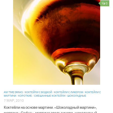
0
ANY TIME DRINKS
/
КОКТЕЙЛИ С ВОДКОЙ
/
КОКТЕЙЛИ С ЛИКЕРОМ
/
КОКТЕЙЛИ С
МАРТИНИ
/
КОРОТКИЕ
/
СМЕШАННЫЕ КОКТЕЙЛИ
/
ШОКОЛАДНЫЕ
7 МАР, 2010
Коктейли на основе мартини. «Шоколадный мартини»,
мартини «Godiva», мартини апельсиново-шоколадный