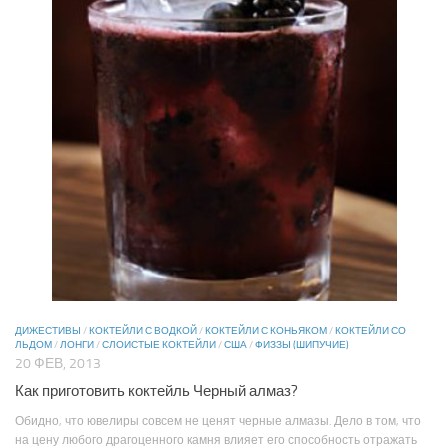
ДИЖЕСТИВЫ
/
КОКТЕЙЛИ С ВОДКОЙ
/
КОКТЕЙЛИ С КОНЬЯКОМ
/
КОКТЕЙЛИ СО
ЛЬДОМ
/
ЛОНГИ
/
СЛОИСТЫЕ КОКТЕЙЛИ
/
США
/
ФИЗЗЫ (ШИПУЧИЕ)
20 ФЕВ, 2013
Как приготовить коктейль Черный алмаз?
Обидно, что ювелиры совсем не ценят черные алмазы. Дело в том, что
на цену любого драгоценного камня влияет его способность отражать