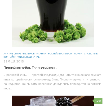
ANY TIME DRINKS
/
ВЕЛИКОБРИТАНИЯ
/
КОКТЕЙЛИ С ПИВОМ
/
ЛОНГИ
/
СЛОИСТЫЕ
КОКТЕЙЛИ
/
ФИЗЗЫ (ШИПУЧИЕ)
22 ФЕВ, 2013
Пивной коктейль Троянский конь
«Троянский конь» — простой как дважды два напиток на основе темного
пива, который готовится по методу билд. Пик популярности титульного
лонгрдирнка, как вы сами наверняка догадались, приходится на летнюю
пору....
0