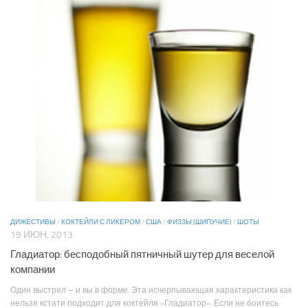
ДИЖЕСТИВЫ
/
КОКТЕЙЛИ С ЛИКЕРОМ
/
США
/
ФИЗЗЫ (ШИПУЧИЕ)
/
ШОТЫ
19 ИЮН, 2013
Гладиатор: бесподобный пятничный шутер для веселой
компании
Один выстрел – и вы в форме. Эта исчерпывающая характеристика как
нельзя кстати подходит для коктейля «Гладиатор». Если не боитесь