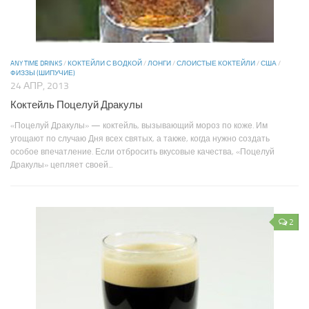
ANY TIME DRINKS
/
КОКТЕЙЛИ С ВОДКОЙ
/
ЛОНГИ
/
СЛОИСТЫЕ КОКТЕЙЛИ
/
США
/
ФИЗЗЫ (ШИПУЧИЕ)
24 АПР, 2013
Коктейль Поцелуй Дракулы
«Поцелуй Дракулы» — коктейль, вызывающий мороз по коже. Им
угощают по случаю Дня всех святых, а также, когда нужно создать
особое впечатление. Если отбросить вкусовые качества, «Поцелуй
Дракулы» цепляет своей...
2