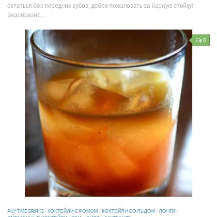
остаться без передних зубов, добро пожаловать за барную стойку!
Безобразно...
0
ANY TIME DRINKS
/
КОКТЕЙЛИ С РОМОМ
/
КОКТЕЙЛИ СО ЛЬДОМ
/
ЛОНГИ
/