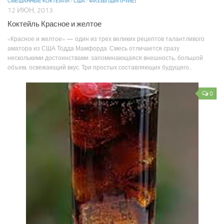
СМЕШАННЫЕ КОКТЕЙЛИ
/
США
/
ФИЗЗЫ (ШИПУЧИЕ)
12 ИЮН, 2013
Коктейль Красное и желтое
«Красное и желтое» — один из трех великих рецептов талантливого
аматора из США Тодда Мамфорда. Смесь отличается сразу
несколькими достоинствами: запоминающаяся внешность, большой
объем, освежающий вкус. Три простых составляющих будущего...
0