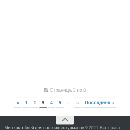
Страница 3 из 8
«
1
2
3
4
5
...
»
Последняя »
Мир коктейлей для настоящих гурманов
© 2021. Все права