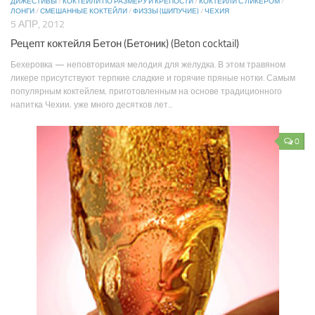
ДИЖЕСТИВЫ
/
КОКТЕЙЛИ ПО РАЗМЕРУ И КРЕПОСТИ
/
КОКТЕЙЛИ С ЛИКЕРОМ
/
ЛОНГИ
/
СМЕШАННЫЕ КОКТЕЙЛИ
/
ФИЗЗЫ (ШИПУЧИЕ)
/
ЧЕХИЯ
5 АПР, 2012
Рецепт коктейля Бетон (Бетоник) (Beton cocktail)
Бехеровка — неповторимая мелодия для желудка. В этом травяном
ликере присутствуют терпкие сладкие и горячие пряные нотки. Самым
популярным коктейлем, приготовленным на основе традиционного
напитка Чехии, уже много десятков лет...
0