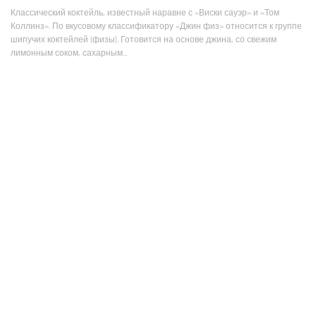
Классический коктейль, известный наравне с «Виски сауэр» и «Том
Коллинз». По вкусовому классификатору «Джин физ» относится к группе
шипучих коктейлей (физы). Готовится на основе джина, со свежим
лимонным соком, сахарным...