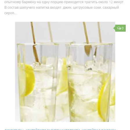
опытному бармену на одну порцию приходится тратить около 12 минут.
В состав шипучего напитка входят: джин, цитрусовые соки, сахарный
сироп,...
0