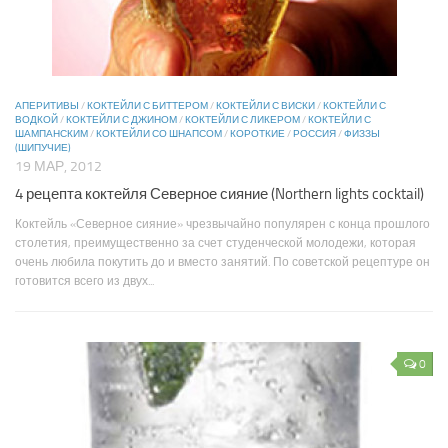
АПЕРИТИВЫ
/
КОКТЕЙЛИ С БИТТЕРОМ
/
КОКТЕЙЛИ С ВИСКИ
/
КОКТЕЙЛИ С
ВОДКОЙ
/
КОКТЕЙЛИ С ДЖИНОМ
/
КОКТЕЙЛИ С ЛИКЕРОМ
/
КОКТЕЙЛИ С
ШАМПАНСКИМ
/
КОКТЕЙЛИ СО ШНАПСОМ
/
КОРОТКИЕ
/
РОССИЯ
/
ФИЗЗЫ
(ШИПУЧИЕ)
19 МАР, 2012
4 рецепта коктейля Северное сияние (Northern lights cocktail)
Коктейль «Северное сияние» чрезвычайно популярен с конца прошлого
столетия, преимущественно за счет студенческой молодежи, которая
очень любила покутить до и вместо занятий. По советской рецептуре он
готовится всего из двух...
0