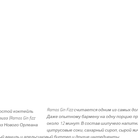
Ramos
Gin
Fizz считается одним из самых до
Даже опытному бармену на одну порцию 
около 12 минут. В состав шипучего напитка
цитрусовые соки, сахарный сироп, сырой я
й ваниль и апельсиновый биттер и другие ингредиенты.