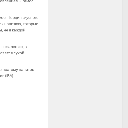
отовлением «Рамос
кое. Порция вкусного
их напитках, которые
, не в каждой
и сожалению, в
ляется сухой
о поэтому напиток
 (IBA).