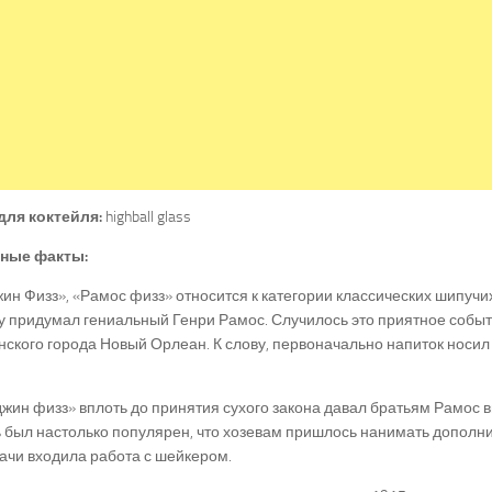
для коктейля:
highball glass
ные факты:
жин Физз», «Рамос физз» относится к категории классических шипучих
у придумал гениальный Генри Рамос. Случилось это приятное событ
ского города Новый Орлеан. К слову, первоначально напиток носил 
жин физз» вплоть до принятия сухого закона давал братьям Рамос 
 был настолько популярен, что хозевам пришлось нанимать дополн
дачи входила работа с шейкером.