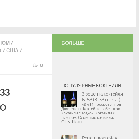
НОМ
/
БОЛЬШЕ
A
/
США
/
0
ПОПУЛЯРНЫЕ КОКТЕЙЛИ
зз
3 рецепта коктейля
Б-53 (B-53 cocktail)
го
49 481 просмотр
|
под
Дижестивы
,
Коктейли с абсентом
,
Коктейли с водкой
,
Коктейли с
ликером
,
Слоистые коктейли
,
США
,
Шоты
Рецепт коктейля