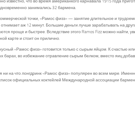
но известно, что во время американкого карнавала 1915 года приг
одновременно занимались 32 бармена.
коммерческой точки, «Рамос физз» — занятие длительное и трудоем
 отнимает аж 12 минут. Большие деньги лучше зарабатывать на друг
тся проще и быстрее. Вследствие этого Ramos Fizz можно найти, увы
ной карте и стоит он прилично.
усный «Рамос физз» готовится только с сырым яйцом. К счастью ил
х барах, во избежание отравление сырым белком, вместо яиц добав
 ни на что лонгдринк «Рамос физз» популярен во всем мире. Именн
список официальных коктейлей Международной ассоциации барменов