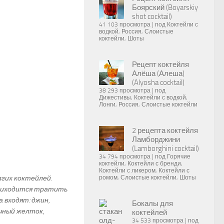
Боярский (Boyarskiy
shot cocktail)
41 103 просмотра
|
под
Коктейли с
водкой
,
Россия
,
Слоистые
коктейли
,
Шоты
Рецепт коктейля
Алёша (Алеша)
(Alyosha cocktail)
38 293 просмотра
|
под
Дижестивы
,
Коктейли с водкой
,
Лонги
,
Россия
,
Слоистые коктейли
2 рецепта коктейля
Ламборджини
(Lamborghini cocktail)
34 794 просмотра
|
под
Горячие
коктейли
,
Коктейли с бренди
,
Коктейли с ликером
,
Коктейли с
лгих коктейлей.
ромом
,
Слоистые коктейли
,
Шоты
приходится тратить
 входят: джин,
Бокалы для
ичный желток,
коктейлей
34 533 просмотра
|
под