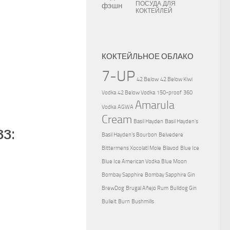
ПОСУДА ДЛЯ
КОКТЕЙЛЕЙ
КОКТЕЙЛЬНОЕ ОБЛАКО
7-UP
42 Below
42 Below Kiwi
Vodka
42 Below Vodka
150-proof
360
Amarula
Vodka
AGWA
Cream
Basil Hayden
Basil Hayden's
з:
Basil Hayden's Bourbon
Belvedere
Bittermens Xocolatl Mole
Blavod
Blue Ice
Blue Ice American Vodka
Blue Moon
Bombay Sapphire
Bombay Sapphire Gin
BrewDog
Brugal Añejo Rum
Bulldog Gin
Bulleit
Burn
Bushmills