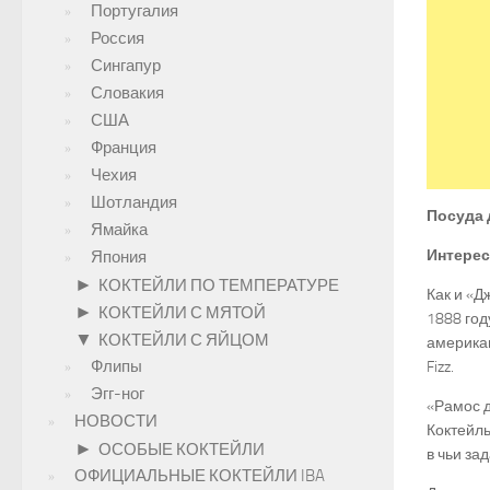
Португалия
Россия
Сингапур
Словакия
США
Франция
Чехия
Шотландия
Посуда 
Ямайка
Интерес
Япония
►
КОКТЕЙЛИ ПО ТЕМПЕРАТУРЕ
Как и «Д
►
КОКТЕЙЛИ С МЯТОЙ
1888 год
▼
КОКТЕЙЛИ С ЯЙЦОМ
американ
Флипы
Fizz.
Эгг-ног
«Рамос д
НОВОСТИ
Коктейль
►
ОСОБЫЕ КОКТЕЙЛИ
в чьи за
ОФИЦИАЛЬНЫЕ КОКТЕЙЛИ IBA