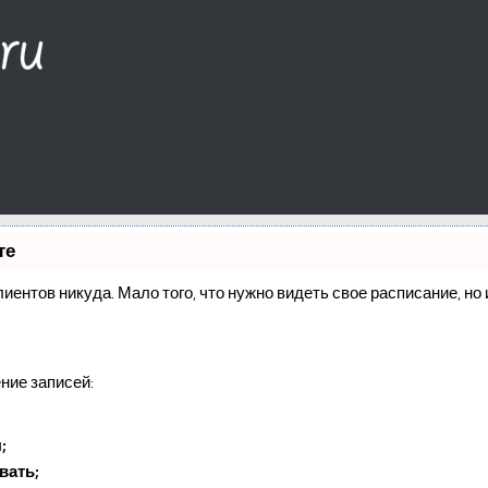
те
клиентов никуда. Мало того, что нужно видеть свое расписание, н
ние записей:
;
вать;