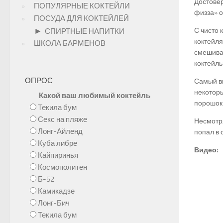
Достовер
ПОПУЛЯРНЫЕ КОКТЕЙЛИ
физза» 
ПОСУДА ДЛЯ КОКТЕЙЛЕЙ
►
С чисто 
СПИРТНЫЕ НАПИТКИ
коктейля
ШКОЛА БАРМЕНОВ
смешиваю
коктейль
ОПРОС
Самый вк
некоторы
Какой ваш любимый коктейль
порошок
Текила бум
Секс на пляже
Несмотря
Лонг-Айленд
попал в 
Куба либре
Видео:
Кайпиринья
Космополитен
Б-52
Камикадзе
Лонг-Бич
Текила бум