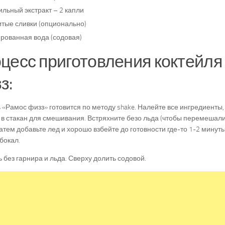
льный экстракт – 2 капли
итые сливки (опционально)
ированная вода (содовая)
цесс приготовления коктейля
з:
 «Рамос физз» готовится по методу shake. Налейте все ингредиенты
 в стакан для смешивания. Встряхните безо льда (чтобы перемешал
Затем добавьте лед и хорошо взбейте до готовности где-то 1-2 минут
бокал.
 без гарнира и льда. Сверху долить содовой.