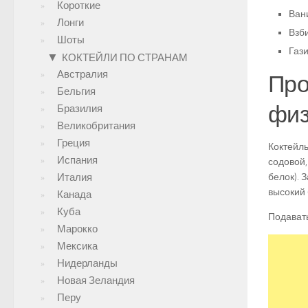
Короткие
Вани
Лонги
Взб
Шоты
Газ
▼
КОКТЕЙЛИ ПО СТРАНАМ
Австралия
Про
Бельгия
физ
Бразилия
Великобритания
Греция
Коктейль
Испания
содовой,
Италия
белок). 
высокий 
Канада
Куба
Подавать
Марокко
Мексика
Нидерланды
Новая Зеландия
Перу