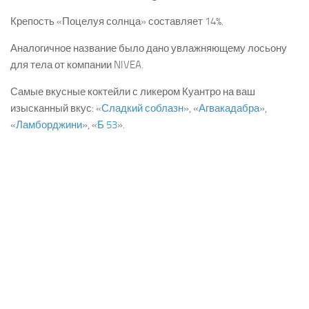
Крепость «Поцелуя солнца» составляет 14%.
Аналогичное название было дано увлажняющему лосьону
для тела от компании NIVEA.
Самые вкусные коктейли с ликером Куантро на ваш
изысканный вкус: «
Сладкий соблазн
», «
Агвакадабра
»,
«
Ламборджини
», «
Б 53
».