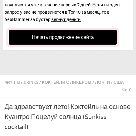
появляются уже в течение первых 7 дней. Если ни один
запрос у вас не продвинется в Топ10 за месяц, то в
SeoHammer
за бустер
вернут деньги.
Начать продвижение сайта
ANY TIME DRINKS
/
КОКТЕЙЛИ С ЛИКЕРОМ
/
ЛОНГИ
/
США
0
Да здравствует лето! Коктейль на основе
Куантро Поцелуй солнца (Sunkiss
cocktail)