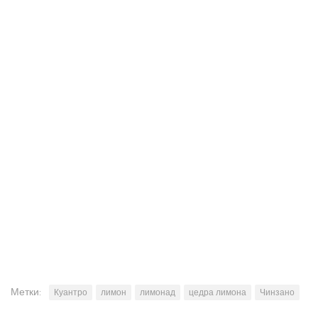
Метки:
Куантро
лимон
лимонад
цедра лимона
Чинзано