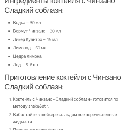
Ингредиенты коктейля с Чинзано
Сладкий соблазн:
Водка – 30 мл
Вермут Чинзано – 30 мл
Ликер Куантро – 15 мл
Лимонад – 60 мл
Цедра лимона
Лед – 5-6 шт.
Приготовление коктейля с Чинзано
Сладкий соблазн:
Коктейль с Чинзано «Сладкий соблазн» готовится по
методу shake&stir.
Взболтайте в шейкере со льдом все перечисленные
жидкости.