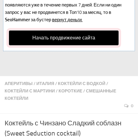
появляются уже в течение первых 7 дней. Если ни один
запрос у вас не продвинется в Топ10 за месяц, то в
SeoHammer
за бустер
вернут деньги.
Начать продвижение сайта
АПЕРИТИВЫ
/
ИТАЛИЯ
/
КОКТЕЙЛИ С ВОДКОЙ
/
КОКТЕЙЛИ С МАРТИНИ
/
КОРОТКИЕ
/
СМЕШАННЫЕ
КОКТЕЙЛИ
0
Коктейль с Чинзано Сладкий соблазн
(Sweet Seduction cocktail)