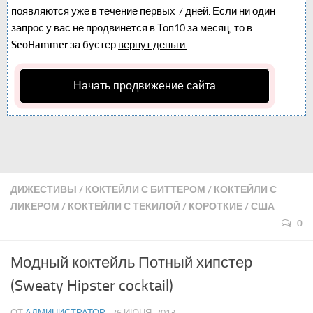
появляются уже в течение первых 7 дней. Если ни один
запрос у вас не продвинется в Топ10 за месяц, то в
SeoHammer
за бустер
вернут деньги.
Начать продвижение сайта
ДИЖЕСТИВЫ
/
КОКТЕЙЛИ С БИТТЕРОМ
/
КОКТЕЙЛИ С
ЛИКЕРОМ
/
КОКТЕЙЛИ С ТЕКИЛОЙ
/
КОРОТКИЕ
/
США
0
Модный коктейль Потный хипстер
(Sweaty Hipster cocktail)
ОТ
АДМИНИСТРАТОР
· 26 ИЮНЯ, 2013