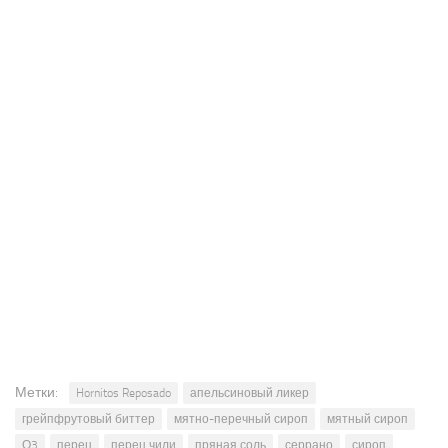
Метки:
Hornitos Reposado
апельсиновый ликер
грейпфрутовый биттер
мятно-перечный сироп
мятный сироп
О3
перец
перец чили
пряная соль
серрано
сироп