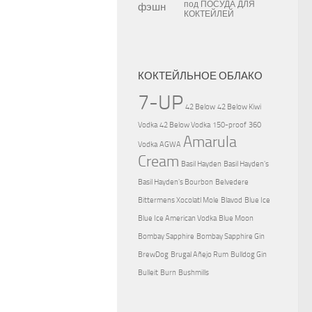
под
ПОСУДА ДЛЯ
КОКТЕЙЛЕЙ
КОКТЕЙЛЬНОЕ ОБЛАКО
7-UP
42 Below
42 Below Kiwi
Vodka
42 Below Vodka
150-proof
360
Amarula
Vodka
AGWA
Cream
Basil Hayden
Basil Hayden's
Basil Hayden's Bourbon
Belvedere
Bittermens Xocolatl Mole
Blavod
Blue Ice
Blue Ice American Vodka
Blue Moon
Bombay Sapphire
Bombay Sapphire Gin
BrewDog
Brugal Añejo Rum
Bulldog Gin
Bulleit
Burn
Bushmills