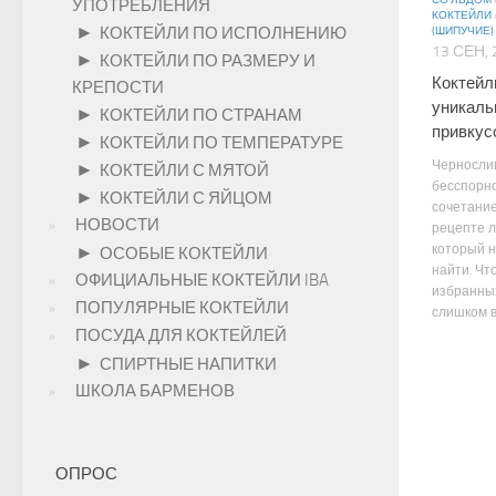
СО ЛЬДОМ
УПОТРЕБЛЕНИЯ
КОКТЕЙЛИ
►
КОКТЕЙЛИ ПО ИСПОЛНЕНИЮ
(ШИПУЧИЕ)
13 СЕН, 
►
КОКТЕЙЛИ ПО РАЗМЕРУ И
Коктейл
КРЕПОСТИ
уникал
►
КОКТЕЙЛИ ПО СТРАНАМ
привкус
►
КОКТЕЙЛИ ПО ТЕМПЕРАТУРЕ
Чернослив
►
КОКТЕЙЛИ С МЯТОЙ
бесспорно
►
КОКТЕЙЛИ С ЯЙЦОМ
сочетание
НОВОСТИ
рецепте л
который н
►
ОСОБЫЕ КОКТЕЙЛИ
найти. Чт
ОФИЦИАЛЬНЫЕ КОКТЕЙЛИ IBA
избранны
ПОПУЛЯРНЫЕ КОКТЕЙЛИ
слишком в.
ПОСУДА ДЛЯ КОКТЕЙЛЕЙ
►
СПИРТНЫЕ НАПИТКИ
ШКОЛА БАРМЕНОВ
ОПРОС