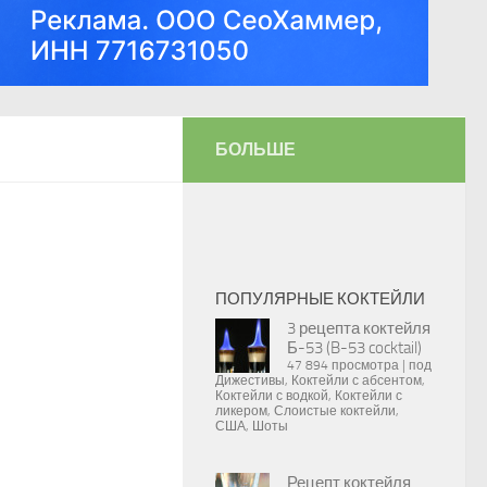
БОЛЬШЕ
ПОПУЛЯРНЫЕ КОКТЕЙЛИ
3 рецепта коктейля
Б-53 (B-53 cocktail)
47 894 просмотра
|
под
Дижестивы
,
Коктейли с абсентом
,
Коктейли с водкой
,
Коктейли с
ликером
,
Слоистые коктейли
,
США
,
Шоты
Рецепт коктейля