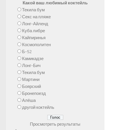
Какой ваш любимый коктейль
Текила бум
Секс на пляже
Лонг-Айленд
Куба либре
Кайпиринья
Космополитен
Б-52
Камикадзе
Лонг-Бич
Текила бум
Мартини
Боярский
Бронепоезд
Алёша
другой коктейль
Просмотреть результаты