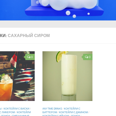
КИ:
САХАРНЫЙ СИРОМ
0
0
Ы
/
КОКТЕЙЛИ С ВИСКИ
/
ANY TIME DRINKS
/
КОКТЕЙЛИ С
С ЛИКЕРОМ
/
КОКТЕЙЛИ
БИТТЕРОМ
/
КОКТЕЙЛИ С ДЖИНОМ
/