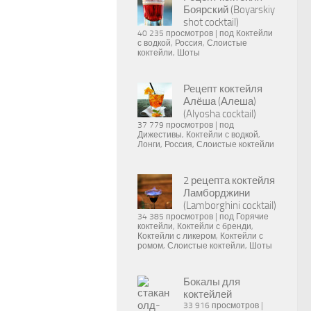
Боярский (Boyarskiy
shot cocktail)
40 235 просмотров
|
под
Коктейли
с водкой
,
Россия
,
Слоистые
коктейли
,
Шоты
Рецепт коктейля
Алёша (Алеша)
(Alyosha cocktail)
37 779 просмотров
|
под
Дижестивы
,
Коктейли с водкой
,
Лонги
,
Россия
,
Слоистые коктейли
2 рецепта коктейля
Ламборджини
(Lamborghini cocktail)
34 385 просмотров
|
под
Горячие
коктейли
,
Коктейли с бренди
,
Коктейли с ликером
,
Коктейли с
ромом
,
Слоистые коктейли
,
Шоты
Бокалы для
коктейлей
33 916 просмотров
|