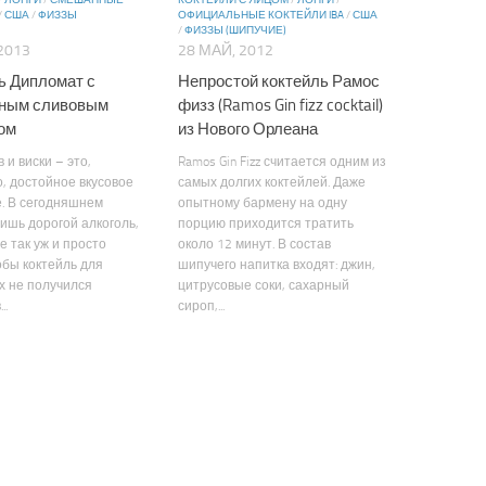
/
ЛОНГИ
/
СМЕШАННЫЕ
КОКТЕЙЛИ С ЯЙЦОМ
/
ЛОНГИ
/
/
США
/
ФИЗЗЫ
ОФИЦИАЛЬНЫЕ КОКТЕЙЛИ IBA
/
США
/
ФИЗЗЫ (ШИПУЧИЕ)
2013
28 МАЙ, 2012
ь Дипломат с
Непростой коктейль Рамос
ьным сливовым
физз (Ramos Gin fizz cocktail)
ом
из Нового Орлеана
 и виски – это,
Ramos Gin Fizz считается одним из
, достойное вкусовое
самых долгих коктейлей. Даже
. В сегодняшнем
опытному бармену на одну
ишь дорогой алкоголь,
порцию приходится тратить
е так уж и просто
около 12 минут. В состав
обы коктейль для
шипучего напитка входят: джин,
х не получился
цитрусовые соки, сахарный
..
сироп,...