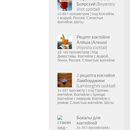
Боярский (Boyarskiy
shot cocktail)
40 867 просмотров
|
под
Коктейли
с водкой
,
Россия
,
Слоистые
коктейли
,
Шоты
Рецепт коктейля
Алёша (Алеша)
(Alyosha cocktail)
38 160 просмотров
|
под
Дижестивы
,
Коктейли с водкой
,
Лонги
,
Россия
,
Слоистые коктейли
2 рецепта коктейля
Ламборджини
(Lamborghini cocktail)
34 681 просмотр
|
под
Горячие
коктейли
,
Коктейли с бренди
,
Коктейли с ликером
,
Коктейли с
ромом
,
Слоистые коктейли
,
Шоты
Бокалы для
коктейлей
34 357 просмотров
|