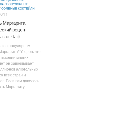
ОФИЦИАЛЬНЫЕ
IBA
/
ПОПУЛЯРНЫЕ
/
СОЛЕНЫЕ КОКТЕЙЛИ
2011
ь Маргарита:
еский рецепт
a cocktail)
ли о популярном
Маргарита? Уверен, что
отяжении многих
лет он завоевывает
иллионов алкогольных
со всех стран и
ов. Если вам довелось
ть Маргариту...