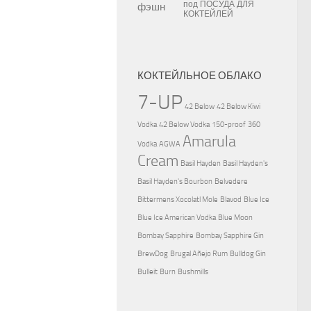
под
ПОСУДА ДЛЯ
КОКТЕЙЛЕЙ
КОКТЕЙЛЬНОЕ ОБЛАКО
7-UP
42 Below
42 Below Kiwi
Vodka
42 Below Vodka
150-proof
360
Amarula
Vodka
AGWA
Cream
Basil Hayden
Basil Hayden's
Basil Hayden's Bourbon
Belvedere
Bittermens Xocolatl Mole
Blavod
Blue Ice
Blue Ice American Vodka
Blue Moon
Bombay Sapphire
Bombay Sapphire Gin
BrewDog
Brugal Añejo Rum
Bulldog Gin
Bulleit
Burn
Bushmills