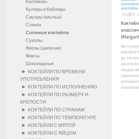
МЕКСИКА
/
Коллинзы
КОКТЕЙЛИ 
Кулеры и Коблеры
КОКТЕЙЛИ
19 ДЕК, 
Сауэры (кислые)
Коктейл
Слинги
классич
Соленые коктейли
(Margarit
Суизлы
Вы слыша
Физзы (шипучие)
коктейле 
Фиксы
да. На пр
Шоколадные
десятков 
сердца м
►
КОКТЕЙЛИ ПО ВРЕМЕНИ
гурманов 
УПОТРЕБЛЕНИЯ
континент
►
КОКТЕЙЛИ ПО ИСПОЛНЕНИЮ
попробова
►
КОКТЕЙЛИ ПО РАЗМЕРУ И
КРЕПОСТИ
►
КОКТЕЙЛИ ПО СТРАНАМ
►
КОКТЕЙЛИ ПО ТЕМПЕРАТУРЕ
►
КОКТЕЙЛИ С МЯТОЙ
►
КОКТЕЙЛИ С ЯЙЦОМ