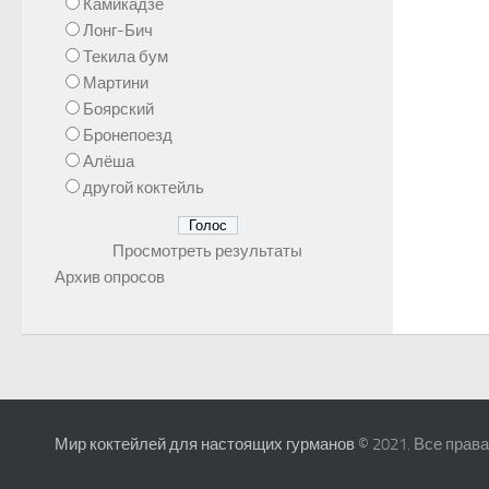
Камикадзе
Лонг-Бич
Текила бум
Мартини
Боярский
Бронепоезд
Алёша
другой коктейль
Просмотреть результаты
Архив опросов
Мир коктейлей для настоящих гурманов
© 2021. Все прав