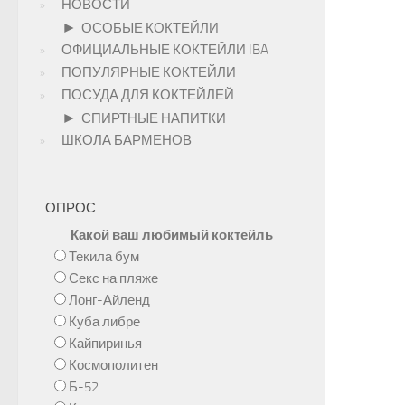
НОВОСТИ
►
ОСОБЫЕ КОКТЕЙЛИ
ОФИЦИАЛЬНЫЕ КОКТЕЙЛИ IBA
ПОПУЛЯРНЫЕ КОКТЕЙЛИ
ПОСУДА ДЛЯ КОКТЕЙЛЕЙ
►
СПИРТНЫЕ НАПИТКИ
ШКОЛА БАРМЕНОВ
ОПРОС
Какой ваш любимый коктейль
Текила бум
Секс на пляже
Лонг-Айленд
Куба либре
Кайпиринья
Космополитен
Б-52