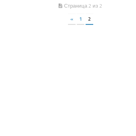
Страница 2 из 2
«
1
2