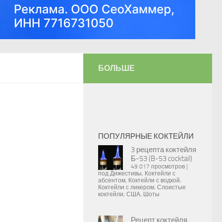
БОЛЬШЕ
ПОПУЛЯРНЫЕ КОКТЕЙЛИ
3 рецепта коктейля
Б-53 (B-53 cocktail)
49 017 просмотров
|
под
Дижестивы
,
Коктейли с
абсентом
,
Коктейли с водкой
,
Коктейли с ликером
,
Слоистые
коктейли
,
США
,
Шоты
Рецепт коктейля