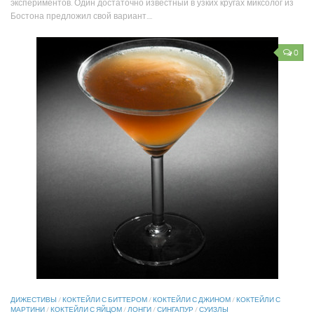
экспериментов. Один достаточно известный в узких кругах миксолог из
Бостона предложил свой вариант....
0
ДИЖЕСТИВЫ
/
КОКТЕЙЛИ С БИТТЕРОМ
/
КОКТЕЙЛИ С ДЖИНОМ
/
КОКТЕЙЛИ С
МАРТИНИ
/
КОКТЕЙЛИ С ЯЙЦОМ
/
ЛОНГИ
/
СИНГАПУР
/
СУИЗЛЫ