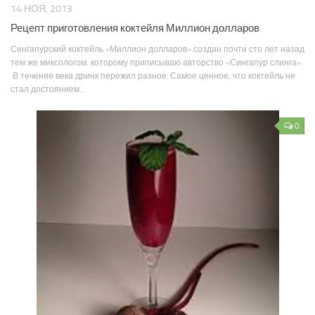
14 НОЯ, 2013
Рецепт приготовления коктейля Миллион долларов
Сингапурский коктейль «Миллион долларов» создан почти сто лет назад
тем же миксологом, которому приписываю авторство «Сингапур слинга».
В течение века дринк пережил разное. Самое ценное, что коктейль не
стал достоянием...
0