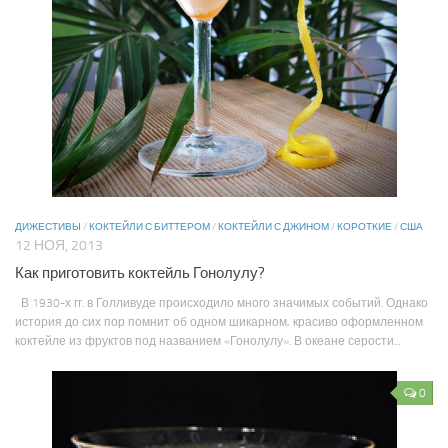
ДИЖЕСТИВЫ
/
КОКТЕЙЛИ С БИТТЕРОМ
/
КОКТЕЙЛИ С ДЖИНОМ
/
КОРОТКИЕ
/
США
12 НОЯ, 2013
Как приготовить коктейль Гонолулу?
В 1930-х гг. в Голливуде происходило много значимых событий. Однако
история до сих пор помнит об одном шикарном, красиво оформленном
коктейле из фруктов под названием «Гонолулу». В океане серости...
0