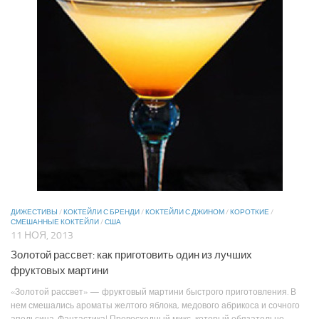
ДИЖЕСТИВЫ
/
КОКТЕЙЛИ С БРЕНДИ
/
КОКТЕЙЛИ С ДЖИНОМ
/
КОРОТКИЕ
/
СМЕШАННЫЕ КОКТЕЙЛИ
/
США
11 НОЯ, 2013
Золотой рассвет: как приготовить один из лучших
фруктовых мартини
«Золотой рассвет» — фруктовый мартини быстрого приготовления. В
нем смешались ароматы желтого яблока, медового абрикоса и сочного