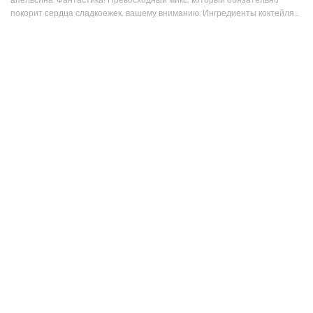
апельсина. Фантастика! Превосходный микс, который обязательно
покорит сердца сладкоежек, вашему вниманию. Ингредиенты коктейля...