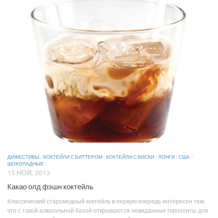
ДИЖЕСТИВЫ
/
КОКТЕЙЛИ С БИТТЕРОМ
/
КОКТЕЙЛИ С ВИСКИ
/
ЛОНГИ
/
США
/
ШОКОЛАДНЫЕ
15 НОЯ, 2013
Какао олд фэшн коктейль
Классический старомодный коктейль в первую очередь интересен тем,
что с такой алкогольной базой открываются невиданные горизонты для