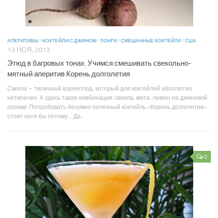
АПЕРИТИВЫ
/
КОКТЕЙЛИ С ДЖИНОМ
/
ЛОНГИ
/
СМЕШАННЫЕ КОКТЕЙЛИ
/
США
13 НОЯ, 2013
Этюд в багровых тонах. Учимся смешивать свекольно-
мятный аперитив Корень долголетия
Свекла – типичный корнеплод, который для коктейлей абсолютно
нетипичен. А здесь такая комбинация: свекла, мята, лимон на джиновой
основе. Попробовать безумно полезный коктейль «Корень долголетия»
стоит хотя бы потому… Да...
0