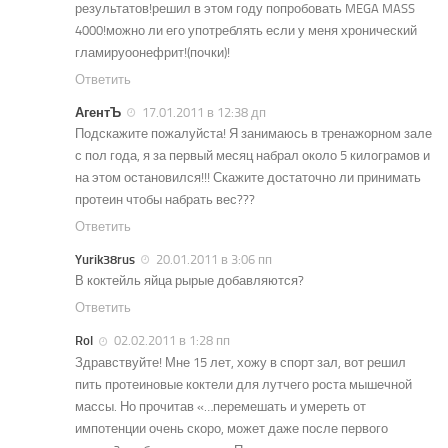
результатов!решил в этом году попробовать MEGA MASS
4000!можно ли его употреблять если у меня хронический
гламируоонефрит!(почки)!
Ответить
АгентЪ
17.01.2011 в 12:38 дп
Подскажите пожалуйста! Я занимаюсь в тренажорном зале
с пол года, я за первый месяц набрал около 5 килограмов и
на этом остановился!!! Скажите достаточно ли принимать
протеин чтобы набрать вес???
Ответить
Yurik38rus
20.01.2011 в 3:06 пп
В коктейль яйца рырые добавляются?
Ответить
Rol
02.02.2011 в 1:28 пп
Здравствуйте! Мне 15 лет, хожу в спорт зал, вот решил
пить протеиновые коктели для лутчего роста мышечной
массы. Но прочитав «…перемешать и умереть от
импотенции очень скоро, может даже после первого