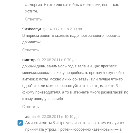
аллергия. Я готовлю коктейль с желтками, вы — как
хотите.
Ответить
Slashdenya
14.08.2011 в 2:03 пп
В первом рецепте сколько надо протеинового порошка
добавить?
Ответить
виктор
22.08.2011 в 8:38 дп
добрый день. занимаюсь год в зале и и щас прогресс
минимизировался, хочу попробовать протеин(покупной) +
амтнокислоты. можно ли их сочетать? или лучше что-то
одно? и если можно посоветуйте что взять, или хотябы
фирму призводителя. а то в итернете много разногласий по
этому поводу. спасибо.
Ответить
admin
22.08.2011 в 10:10 дп
Аминокислоты быстро усваиваются, поэтому их лучше
принимать утром. Протеин (особенно казеиновый) — в