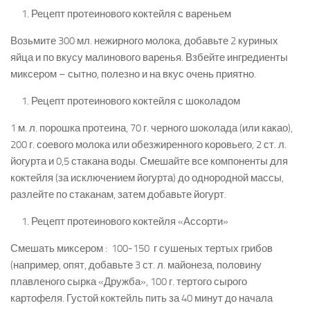
Рецепт протеинового коктейля с вареньем
Возьмите 300 мл. нежирного молока, добавьте 2 куриных
яйца и по вкусу малинового варенья. Взбейте ингредиенты
миксером – сытно, полезно и на вкус очень приятно.
Рецепт протеинового коктейля с шоколадом
1 м. л. порошка протеина, 70 г. черного шоколада (или какао),
200 г. соевого молока или обезжиренного коровьего, 2 ст. л.
йогурта и 0,5 стакана воды. Смешайте все компоненты для
коктейля (за исключением йогурта) до однородной массы,
разлейте по стаканам, затем добавьте йогурт.
Рецепт протеинового коктейля «Ассорти»
Смешать миксером : 100-150 г сушеных тертых грибов
(например, опят, добавьте 3 ст. л. майонеза, половину
плавленого сырка «Дружба», 100 г. тертого сырого
картофеля. Густой коктейль пить за 40 минут до начала