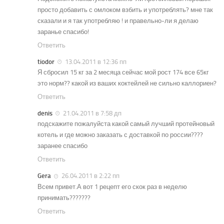
просто добавить с омлоком взбить и употреблять? мне так
сказали и я так употребляю ! и правельно-ли я делаю
заранье спасибо!
Ответить
tiodor
13.04.2011 в 12:36 пп
Я сбросил 15 кг за 2 месяца сейчас мой рост 174 все 65кг
это норм?? какой из ваших коктейлей не сильно каллориен?
Ответить
denis
21.04.2011 в 7:58 дп
подскажите пожалуйста какой самый лучший протейновый
котель и где можно заказать с доставкой по россии????
заранее спасибо
Ответить
Gera
26.04.2011 в 2:22 пп
Всем привет.А вот 1 рецепт его скок раз в неделю
принимать???????
Ответить