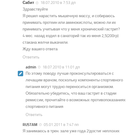
Сабит
18.07.2010 в 7:53 дп
Здравствуйте
Я решил нарастить мышечную массу, и собираюсь
принимать протеин или аминокислоты, можно ли их
принимать учитывая что у меня хронический гастрит?
4 мес. назад ездил в санаторий так из меня 2,5(200гр)
стакана желчи выкачили.
Жду вашего ответа
Ответить
admin
18.07.2010 в 11:01 дп
По этому поводу лучше проконсультироваться с
лечащим врачом, поскольку компоненты спортивного
питания могут трудно переноситься организмом.
Обязательно убедитесь, что ваш гастрит в стадии
ремиссии, прочитайте о возможных противопоказаниях
спортивного питания
Ответить
RUSTAM
05.01.2011 в 7:47 пп
Я занимаюсь в трен. зале уже года 2!достиг неплохих