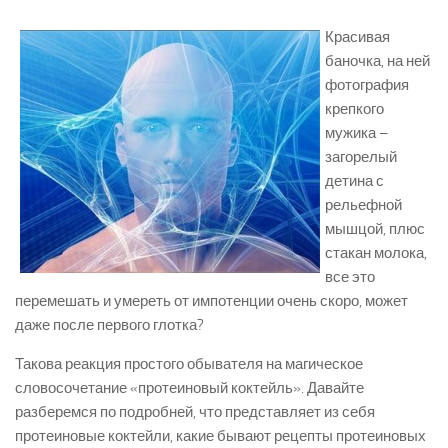
Красивая
баночка, на ней
фотография
крепкого
мужика –
загорелый
детина с
рельефной
мышцой, плюс
стакан молока,
все это
перемешать и умереть от импотенции очень скоро, может
даже после первого глотка?
Такова реакция простого обывателя на магическое
словосочетание «протеиновый коктейль». Давайте
разберемся по подробней, что представляет из себя
протеиновые коктейли, какие бывают рецепты протеиновых