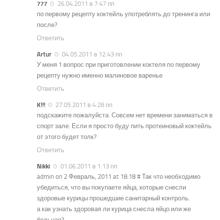
777
26.04.2011 в 7:47 пп
по первому рецепту коктейль употреблять до тренинга или
после?
Ответить
Artur
04.05.2011 в 12:43 пп
У меня 1 вопрос при приготовлении коктеля по первому
рецепту нужно именно малиновое варенье
Ответить
K!!!
27.05.2011 в 4:28 пп
подскажите пожалуйста. Совсем нет времени заниматься в
спорт зале. Если я просто буду пить протеиновый коктейль
от этого будет толк?
Ответить
Nikki
01.06.2011 в 1:13 пп
admin on 2 Февраль, 2011 at 18:18 # Так что необходимо
убедиться, что вы покупаете яйца, которые снесли
здоровые курицы прошедшие санитарный контроль.
а как узнать здоровая ли курица снесла яйцо или же
больная?