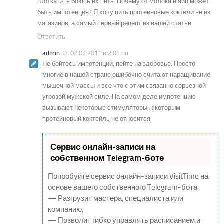
глотка?», я боюсь их пить. Почему от молока и яиц может
быть импотенция? Я хочу пить протеиновые коктели не из
магазинов, а самый первый рецепт из вашей статьи
Ответить
admin
02.02.2011 в 2:04 пп
Не бойтесь импотенции, пейте на здоровье. Просто
многие в нашей стране ошибочно считают наращивание
мышечной массы и все что с этим связанно серьезной
угрозой мужской силе. На самом деле импотенцию
вызывают некоторые стимуляторы, к которым
протеиновый коктейль не относится.
Сервис онлайн-записи на
собственном Telegram-боте
Попробуйте сервис онлайн-записи VisitTime на
основе вашего собственного Telegram-бота:
— Разгрузит мастера, специалиста или
компанию;
— Позволит гибко управлять расписанием и