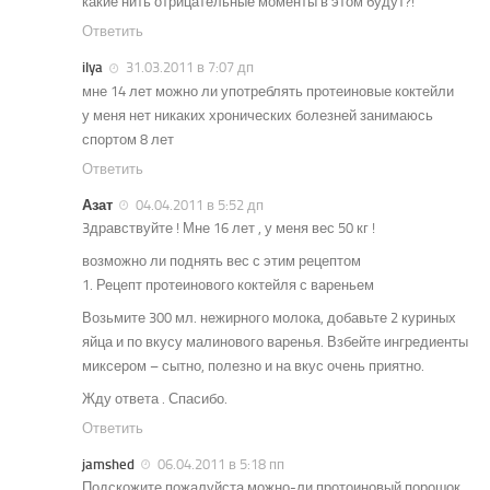
какие нить отрицательные моменты в этом будут?!
Ответить
ilya
31.03.2011 в 7:07 дп
мне 14 лет можно ли употреблять протеиновые коктейли
у меня нет никаких хронических болезней занимаюсь
спортом 8 лет
Ответить
Азат
04.04.2011 в 5:52 дп
3дравствуйте ! Мне 16 лет , у меня вес 50 кг !
возможно ли поднять вес с этим рецептом
1. Рецепт протеинового коктейля с вареньем
Возьмите 300 мл. нежирного молока, добавьте 2 куриных
яйца и по вкусу малинового варенья. Взбейте ингредиенты
миксером – сытно, полезно и на вкус очень приятно.
Жду ответа . Спасибо.
Ответить
jamshed
06.04.2011 в 5:18 пп
Подскожите пожалуйста можно-ли протоиновый порошок