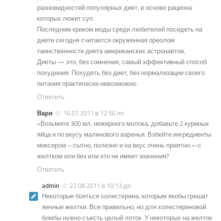
разновидностей популярных диет, в основе рациона
которых лежит суп.
Последним криком моды среди любителей посидеть на
диете сегодня считается окруженная ореолом
таинственности диета американских астронавтов,
Диеты — это, без сомнения, самый эффективный способ
похудения. Похудеть без диет, без нормализации своего
питания практически невозможно.
Ответить
Варя
16.07.2011 в 12:56 пп
«Возьмите 300 мл. нежирного молока, добавьте 2 куриных
яйца и по вкусу малинового варенья. Взбейте ингредиенты
миксером – сытно, полезно и на вкус очень приятно.»-с
желтком или без или это не имеет значения?
Ответить
admin
22.08.2011 в 10:13 дп
Некоторые бояться холестерина, которым якобы грешат
яичные желтки. Все правильно, но для холестериновой
бомбы нужно съесть целый лоток. У некоторых на желток