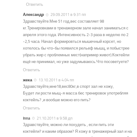
Ответить
Александр
29.09.2011 в 9:31 пп
Здравствуйте.Мне 51 год,вес составляет 98
кг.Тренировками в тренажерном зале начал заниматься с
апреля этого года. Интенсивность 2-3 раза в неделю по 2
-2,5 часа. Начал формировться мышечный корсет, но
хотелось бы что-бы появился рельеф мышц, и побыстрее
убрать жир с проблемных мест(например живот).Коктейли
ещё не принимал, но уже задумываюсь.Что посоветуете?
Ответить
жека
13.10.2011 в 4:04 пп
Здравствуйте,мне18,вес80кг,в спорт зал не хожу,
Будет ли рости мыщ-я масса бес тренировок употребляя
коктейль? ,и вообше можно его пить?
Ответить
Inna
21.10.2011 в 9:58 дп
Здравствуйте, можно ли похудеть , если пить эти
коктейли? и каким образом? Я хожу в тренажерный зал и на