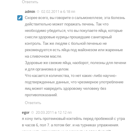
Ответить
admin
02.02.2011 в 6:18 пп
Скорее всего, вы говорите о сальмонеллезе, эта болезнь
действительно может поражать печень. Так что
необходимо убедиться, что вы покупаете яйца, которые
снесли здоровые курицы прошедшие санитарный
контроль. Так же людям с больной печенью не
рекомендуется есть яйца под майонезом или жаренные
на сливочном масле.
Здоровые же свежие яйца, наоборот, полезны для печени
и для организма в целом.
Что касается количества, то нет каких-либо научно-
подтвержденных данных, что чрезмерное употребление
яиц может навредить здоровому человеку без
противопоказаний.
Ответить
egor
20.03.2011 в 12:12 пп
я хочу пить протеиновый коктейль перед пробежкой с утра
в часов 6, пол 7. а потом бег. и на турниках упражнения.