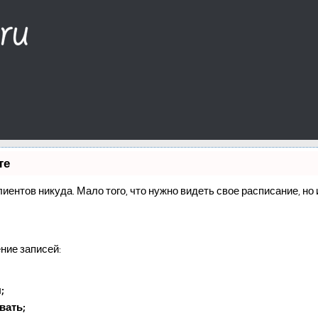
те
клиентов никуда. Мало того, что нужно видеть свое расписание, н
ние записей:
;
вать;