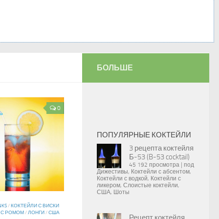
БОЛЬШЕ
0
ПОПУЛЯРНЫЕ КОКТЕЙЛИ
3 рецепта коктейля
Б-53 (B-53 cocktail)
45 192 просмотра
|
под
Дижестивы
,
Коктейли с абсентом
,
Коктейли с водкой
,
Коктейли с
ликером
,
Слоистые коктейли
,
США
,
Шоты
NKS
/
КОКТЕЙЛИ С ВИСКИ
 С РОМОМ
/
ЛОНГИ
/
США
Рецепт коктейля