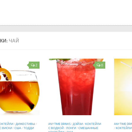
КИ:
ЧАЙ
2
0
ОКТЕЙЛИ
/
ДИЖЕСТИВЫ
/
ANY TIME DRINKS
/
ДЭЙЗИ
/
КОКТЕЙЛИ
ANY TIME DRI
С ВИСКИ
/
США
/
ТОДДИ
С ВОДКОЙ
/
ЛОНГИ
/
СМЕШАННЫЕ
/
КОКТЕЙЛИ