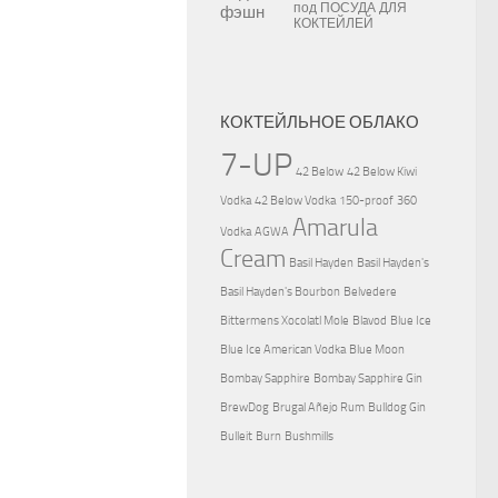
под
ПОСУДА ДЛЯ
КОКТЕЙЛЕЙ
КОКТЕЙЛЬНОЕ ОБЛАКО
7-UP
42 Below
42 Below Kiwi
Vodka
42 Below Vodka
150-proof
360
Amarula
Vodka
AGWA
Cream
Basil Hayden
Basil Hayden's
Basil Hayden's Bourbon
Belvedere
Bittermens Xocolatl Mole
Blavod
Blue Ice
Blue Ice American Vodka
Blue Moon
Bombay Sapphire
Bombay Sapphire Gin
BrewDog
Brugal Añejo Rum
Bulldog Gin
Bulleit
Burn
Bushmills