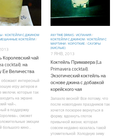
ВЫ
/
КОКТЕЙЛИ С ДЖИНОМ
ANY TIME DRINKS
/
ИСПАНИЯ
/
МЕШАННЫЕ КОКТЕЙЛИ
/
КОКТЕЙЛИ С ДЖИНОМ
/
КОКТЕЙЛИ С
МАРТИНИ
/
КОРОТКИЕ
/
САУЭРЫ
(КИСЛЫЕ)
2013
7 ЯНВ, 2013
ь Королевский чай
Коктейль Примавера (La
a cocktail): на
Primavera cocktail).
у Ее Величества
Экзотический коктейль на
 обожают интересный
основе джина с добавкой
рошую игру актеров и
корейского чая
 мелочи, которые так
аходить на экране.
Запахло весной! Все потому, что
кий чай»,
после новогодних праздников так
ный в поддержку
хочется поскорее вернуться в
Королева», сможет
форму, вдохнуть глоток
положительные эмоции
привычной жизни, которая
 большого кино....
совсем недавно казалась такой
утомительной. Холодную зиму