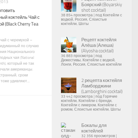
2013
Боярский (Boyarskiy
shot cocktail)
отовить
38 854 просмотра
|
под
Коктейли с
ый коктейль Чай с
водкой
,
Россия
,
Слоистые
й (Black Cherry Tea
коктейли
,
Шоты
Рецепт коктейля
чай с черемухой –
Алёша (Алеша)
ридуманный по случаю
(Alyosha cocktail)
ния Национального
36 883 просмотра
|
под
одных чая (National
Дижестивы
,
Коктейли с водкой
,
nth), который не так
Лонги
,
Россия
,
Слоистые коктейли
ечали американцы.
странный, сроки
2 рецепта коктейля
тоже удивляют....
Ламборджини
(Lamborghini cocktail)
33 442 просмотра
|
под
Горячие
коктейли
,
Коктейли с бренди
,
Коктейли с ликером
,
Коктейли с
ромом
,
Слоистые коктейли
,
Шоты
Бокалы для
коктейлей
32 356 просмотров
|