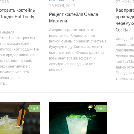
КОКТЕЙЛИ
/
США
 2013
22 НОЯ, 
25 НОЯ, 2013
готовить коктейль
Как приг
Рецепт коктейля Омела
Тодди (Hot Toddy
прохладн
Мартини
черемухо
Cocktail)
Американцы считают, что
я неделя
поцелуй на Рождество под
тся. На этот раз мы
Холодный 
веткой омелы приносит счастье в
 за классический
рецепт, п
будущем году. Как знать, может
апиток «Хот Тодди». Не
празднова
быть, коктейль «Омела мартини»
ого придерживаться
месяца хол
возымеет тот же эффект, и
ных рекомендаций,
Iced Tea Mo
дожидаться праздника нет
периментируйте с
давно отм
никакой...
юбимого чая, это
Праздник 
качественно
торжества 
ь...
0
0