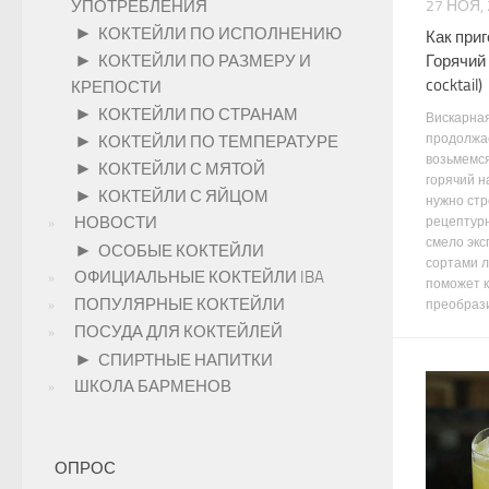
УПОТРЕБЛЕНИЯ
27 НОЯ,
►
КОКТЕЙЛИ ПО ИСПОЛНЕНИЮ
Как при
►
Горячий 
КОКТЕЙЛИ ПО РАЗМЕРУ И
cocktail)
КРЕПОСТИ
►
КОКТЕЙЛИ ПО СТРАНАМ
Вискарна
продолжае
►
КОКТЕЙЛИ ПО ТЕМПЕРАТУРЕ
возьмемся
►
КОКТЕЙЛИ С МЯТОЙ
горячий н
►
КОКТЕЙЛИ С ЯЙЦОМ
нужно стр
НОВОСТИ
рецептур
смело экс
►
ОСОБЫЕ КОКТЕЙЛИ
сортами л
ОФИЦИАЛЬНЫЕ КОКТЕЙЛИ IBA
поможет 
ПОПУЛЯРНЫЕ КОКТЕЙЛИ
преобразит
ПОСУДА ДЛЯ КОКТЕЙЛЕЙ
►
СПИРТНЫЕ НАПИТКИ
ШКОЛА БАРМЕНОВ
ОПРОС