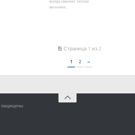
всегда сменяет теплое
весеннее...
Страница 1 из 2
1
2
»
а защищены.