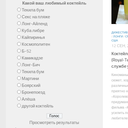
Какой ваш любимый коктейль
Текила бум
Секс на пляже
Лонг-Айленд
Куба либре
ДИЖЕСТИ
Кайпиринья
/
ЛОНГИ
/
С
США
Космополитен
12 СЕН, 
Б-52
Коктейл
Камикадзе
(Royal-Te
Лонг-Бич
службе 
Текила бум
Киноманы
Мартини
сюжет, хо
Боярский
различные
приятно н
Бронепоезд
«Королевс
Алёша
придуман
другой коктейль
фильма «
усилить 
любителей
Просмотреть результаты