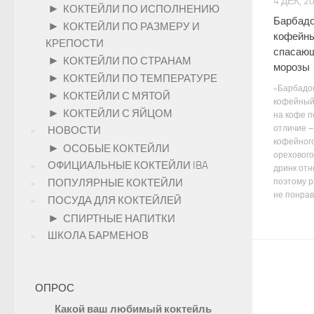
4 ДЕК, 2
►
КОКТЕЙЛИ ПО ИСПОЛНЕНИЮ
Барбадо
►
КОКТЕЙЛИ ПО РАЗМЕРУ И
кофейны
КРЕПОСТИ
спасающ
►
КОКТЕЙЛИ ПО СТРАНАМ
морозы
►
КОКТЕЙЛИ ПО ТЕМПЕРАТУРЕ
«Барбадо
►
КОКТЕЙЛИ С МЯТОЙ
кофейный 
►
КОКТЕЙЛИ С ЯЙЦОМ
на кофе п
отличие –
НОВОСТИ
кофейного
►
ОСОБЫЕ КОКТЕЙЛИ
орехового
ОФИЦИАЛЬНЫЕ КОКТЕЙЛИ IBA
дринк отн
поэтому р
ПОПУЛЯРНЫЕ КОКТЕЙЛИ
не понрав
ПОСУДА ДЛЯ КОКТЕЙЛЕЙ
►
СПИРТНЫЕ НАПИТКИ
ШКОЛА БАРМЕНОВ
ОПРОС
Какой ваш любимый коктейль