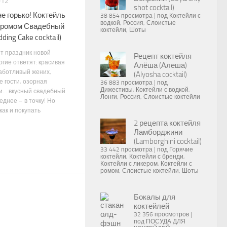
012
shot cocktail)
е горько! Коктейль
38 854 просмотра
|
под
Коктейли с
водкой
,
Россия
,
Слоистые
 ромом Свадебный
коктейли
,
Шоты
ding Cake cocktail)
ит праздник новой
Рецепт коктейля
гие ответят: красивая
Алёша (Алеша)
заботливый жених,
(Alyosha cocktail)
е гости, озорная
36 883 просмотра
|
под
Дижестивы
,
Коктейли с водкой
,
и… вкусный свадебный
Лонги
,
Россия
,
Слоистые коктейли
еднее – в точку! Но
 как и покупать
2 рецепта коктейля
Ламборджини
(Lamborghini cocktail)
33 442 просмотра
|
под
Горячие
коктейли
,
Коктейли с бренди
,
Коктейли с ликером
,
Коктейли с
ромом
,
Слоистые коктейли
,
Шоты
Бокалы для
коктейлей
32 356 просмотров
|
под
ПОСУДА ДЛЯ