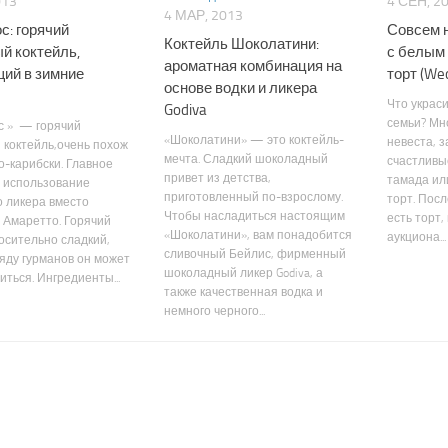
013
4 СЕН, 2
4 МАР, 2013
с: горячий
Совсем н
Коктейль Шоколатини:
й коктейль,
с белым
ароматная комбинация на
ий в зимние
торт (Wed
основе водки и ликера
Что украс
Godiva
семьи? Мно
с » — горячий
«Шоколатини» — это коктейль-
невеста, 
коктейль,очень похож
мечта. Сладкий шоколадный
счастливы
о-карибски. Главное
привет из детства,
тамада ил
 использование
приготовленный по-взрослому.
торт. Посл
 ликера вместо
Чтобы насладиться настоящим
есть торт,
 Амаретто. Горячий
«Шоколатини», вам понадобится
аукциона...
осительно сладкий,
сливочный Бейлис, фирменный
яду гурманов он может
шоколадный ликер Godiva, а
иться. Ингредиенты...
также качественная водка и
немного черного...