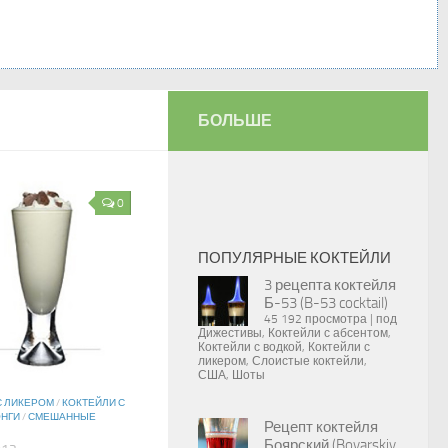
БОЛЬШЕ
0
ПОПУЛЯРНЫЕ КОКТЕЙЛИ
3 рецепта коктейля
Б-53 (B-53 cocktail)
45 192 просмотра
|
под
Дижестивы
,
Коктейли с абсентом
,
Коктейли с водкой
,
Коктейли с
ликером
,
Слоистые коктейли
,
США
,
Шоты
С ЛИКЕРОМ
/
КОКТЕЙЛИ С
НГИ
/
СМЕШАННЫЕ
Рецепт коктейля
Боярский (Boyarskiy