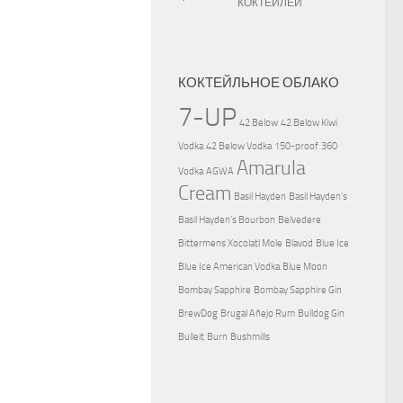
КОКТЕЙЛЕЙ
КОКТЕЙЛЬНОЕ ОБЛАКО
7-UP
42 Below
42 Below Kiwi
Vodka
42 Below Vodka
150-proof
360
Amarula
Vodka
AGWA
Cream
Basil Hayden
Basil Hayden's
Basil Hayden's Bourbon
Belvedere
Bittermens Xocolatl Mole
Blavod
Blue Ice
Blue Ice American Vodka
Blue Moon
Bombay Sapphire
Bombay Sapphire Gin
BrewDog
Brugal Añejo Rum
Bulldog Gin
Bulleit
Burn
Bushmills