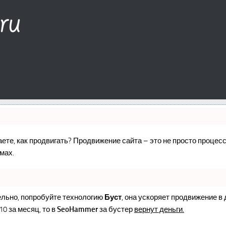
наете, как продвигать? Продвижение сайта – это не просто проце
мах.
ельно, попробуйте технологию
Буст
, она ускоряет продвижение в
10 за месяц, то в
SeoHammer
за бустер
вернут деньги.