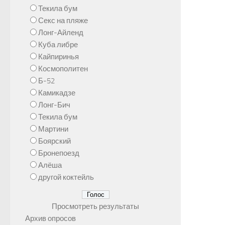
Текила бум
Секс на пляже
Лонг-Айленд
Куба либре
Кайпиринья
Космополитен
Б-52
Камикадзе
Лонг-Бич
Текила бум
Мартини
Боярский
Бронепоезд
Алёша
другой коктейль
Просмотреть результаты
Архив опросов