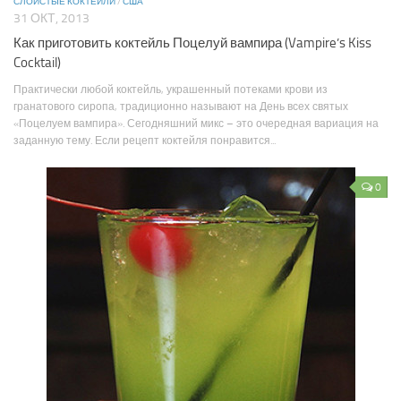
СЛОИСТЫЕ КОКТЕЙЛИ
/
США
31 ОКТ, 2013
Как приготовить коктейль Поцелуй вампира (Vampire’s Kiss
Cocktail)
Практически любой коктейль, украшенный потеками крови из
гранатового сиропа, традиционно называют на День всех святых
«Поцелуем вампира». Сегодняшний микс – это очередная вариация на
заданную тему. Если рецепт коктейля понравится...
0