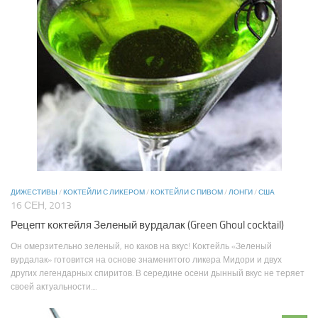
ДИЖЕСТИВЫ
/
КОКТЕЙЛИ С ЛИКЕРОМ
/
КОКТЕЙЛИ С ПИВОМ
/
ЛОНГИ
/
США
16 СЕН, 2013
Рецепт коктейля Зеленый вурдалак (Green Ghoul cocktail)
Он омерзительно зеленый, но каков на вкус! Коктейль «Зеленый
вурдалак» готовится на основе знаменитого ликера Мидори и двух
других легендарных спиритов. В середине осени дынный вкус не теряет
своей актуальности....