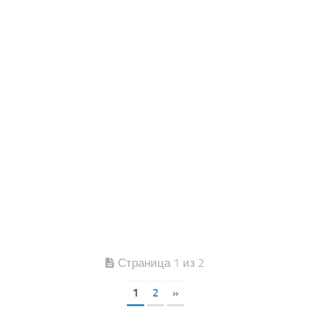
Страница 1 из 2
1
2
»