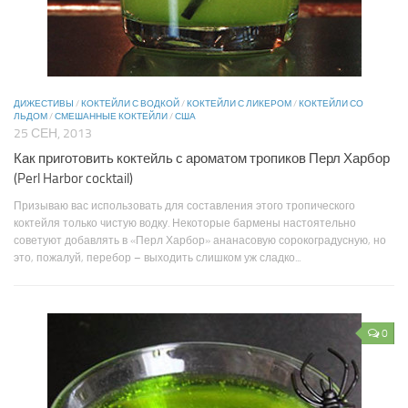
ДИЖЕСТИВЫ
/
КОКТЕЙЛИ С ВОДКОЙ
/
КОКТЕЙЛИ С ЛИКЕРОМ
/
КОКТЕЙЛИ СО
ЛЬДОМ
/
СМЕШАННЫЕ КОКТЕЙЛИ
/
США
25 СЕН, 2013
Как приготовить коктейль с ароматом тропиков Перл Харбор
(Perl Harbor cocktail)
Призываю вас использовать для составления этого тропического
коктейля только чистую водку. Некоторые бармены настоятельно
советуют добавлять в «Перл Харбор» ананасовую сорокоградусную, но
это, пожалуй, перебор – выходить слишком уж сладко...
0