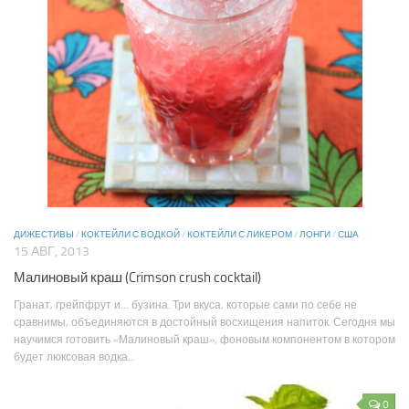
ДИЖЕСТИВЫ
/
КОКТЕЙЛИ С ВОДКОЙ
/
КОКТЕЙЛИ С ЛИКЕРОМ
/
ЛОНГИ
/
США
15 АВГ, 2013
Малиновый краш (Crimson crush cocktail)
Гранат, грейпфрут и… бузина. Три вкуса, которые сами по себе не
сравнимы, объединяются в достойный восхищения напиток. Сегодня мы
научимся готовить «Малиновый краш», фоновым компонентом в котором
будет люксовая водка...
0