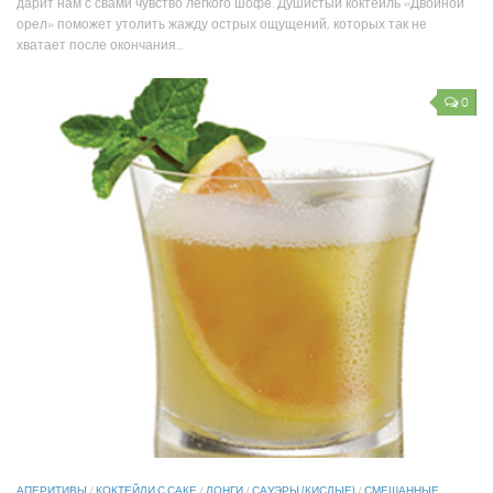
дарит нам с свами чувство легкого шофе. Душистый коктейль «Двойной
орел» поможет утолить жажду острых ощущений, которых так не
хватает после окончания...
0
АПЕРИТИВЫ
/
КОКТЕЙЛИ С САКЕ
/
ЛОНГИ
/
САУЭРЫ (КИСЛЫЕ)
/
СМЕШАННЫЕ