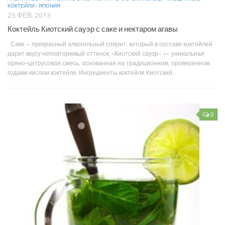
КОКТЕЙЛИ
/
ЯПОНИЯ
25 ФЕВ, 2013
Коктейль Киотский сауэр с саке и нектаром агавы
Саке – прекрасный алкогольный спирит, который в составе коктейлей
дарит вкусу неповторимый оттенок. «Киотский сауэр» — уникальная
пряно-цитрусовая смесь, основанная на традиционном, проверенном
годами кислом коктейле. Ингредиенты коктейля Киотский...
0