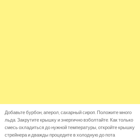
Добавьте бурбон, аперол, сахарный сироп. Положите много
льда. Закрутите крышку и энергично взболтайте. Как только
смесь охладиться до нужной температуры, откройте крышку
стрейнера и дважды процедите в холодную до пота