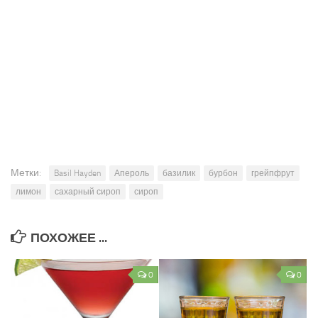
Метки:
Basil Hayden
Апероль
базилик
бурбон
грейпфрут
лимон
сахарный сироп
сироп
ПОХОЖЕЕ ...
0
0