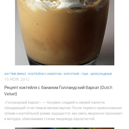
ANY TIME DRINKS
/
КОКТЕЙЛИ С ЛИКЕРОМ
/
КОРОТКИЕ
/
США
/
ШОКОЛАДНЫЕ
15 НОЯ, 2012
Рецепт коктейля с бананом Голландский бархат (Dutch
Velvet)
«Голландский бархат» — безумно сладкий и свежий напиток,
обладающий отчетливым мягким вкусом. После первого прикосновения
губами к коктейльной рюмке ощущается, как смесь медленно проникает
в желудок, обволакивая стенки пищевода бархатистой...