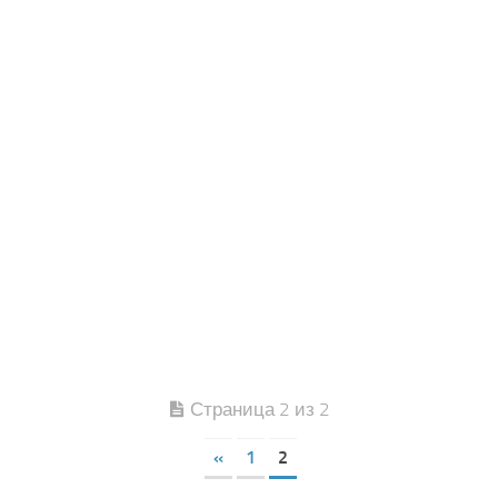
Страница 2 из 2
«
1
2