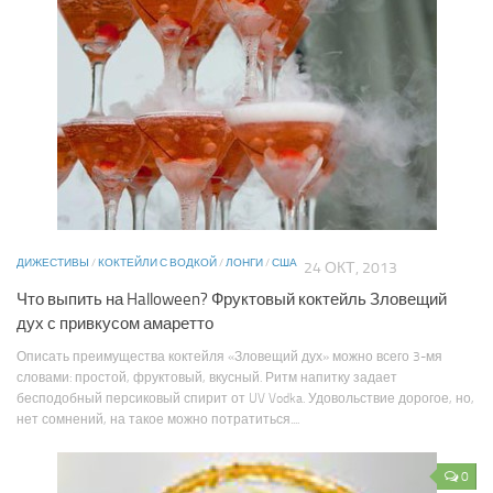
ДИЖЕСТИВЫ
/
КОКТЕЙЛИ С ВОДКОЙ
/
ЛОНГИ
/
США
24 ОКТ, 2013
Что выпить на Halloween? Фруктовый коктейль Зловещий
дух с привкусом амаретто
Описать преимущества коктейля «Зловещий дух» можно всего 3-мя
словами: простой, фруктовый, вкусный. Ритм напитку задает
бесподобный персиковый спирит от UV Vodka. Удовольствие дорогое, но,
нет сомнений, на такое можно потратиться....
0