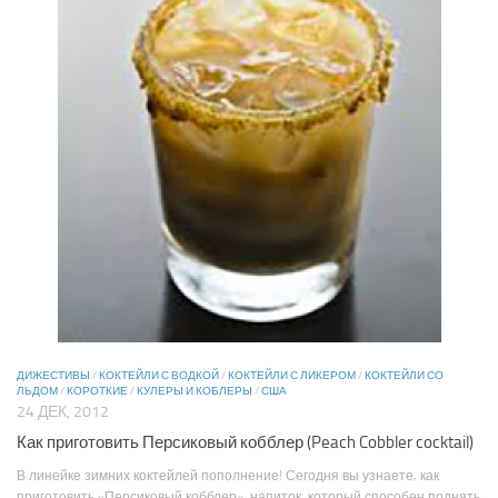
ДИЖЕСТИВЫ
/
КОКТЕЙЛИ С ВОДКОЙ
/
КОКТЕЙЛИ С ЛИКЕРОМ
/
КОКТЕЙЛИ СО
ЛЬДОМ
/
КОРОТКИЕ
/
КУЛЕРЫ И КОБЛЕРЫ
/
США
24 ДЕК, 2012
Как приготовить Персиковый кобблер (Peach Cobbler cocktail)
В линейке зимних коктейлей пополнение! Сегодня вы узнаете, как
приготовить «Персиковый кобблер», напиток, который способен поднять