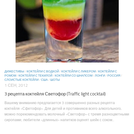
ДИЖЕСТИВЫ
/
КОКТЕЙЛИ С ВОДКОЙ
/
КОКТЕЙЛИ С ЛИКЕРОМ
/
КОКТЕЙЛИ С
РОМОМ
/
КОКТЕЙЛИ С ТЕКИЛОЙ
/
КОКТЕЙЛИ СО ШНАПСОМ
/
ЛОНГИ
/
РОССИЯ
/
СЛОИСТЫЕ КОКТЕЙЛИ
/
США
/
ШОТЫ
1 СЕН, 2012
3 рецепта коктейля Светофор (Traffic light cocktail)
Вашему вниманию предлагается 3 совершенно разных рецепта
коктейля «Сфетофор». Для детей и противников всего алкогольного,
можно порекомендовать молочный «Светофор» с тремя разноцветными
сиропами; любители «длинных» напитков оценят шейк с соком...