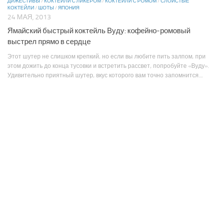
ДИЖЕСТИВЫ
/
КОКТЕЙЛИ С ЛИКЕРОМ
/
КОКТЕЙЛИ С РОМОМ
/
СЛОИСТЫЕ
КОКТЕЙЛИ
/
ШОТЫ
/
ЯПОНИЯ
24 МАЯ, 2013
Ямайский быстрый коктейль Вуду: кофейно-ромовый
выстрел прямо в сердце
Этот шутер не слишком крепкий, но если вы любите пить залпом, при
этом дожить до конца тусовки и встретить рассвет, попробуйте «Вуду».
Удивительно приятный шутер, вкус которого вам точно запомнится....