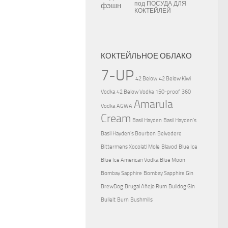
под
ПОСУДА ДЛЯ
КОКТЕЙЛЕЙ
КОКТЕЙЛЬНОЕ ОБЛАКО
7-UP
42 Below
42 Below Kiwi
Vodka
42 Below Vodka
150-proof
360
Amarula
Vodka
AGWA
Cream
Basil Hayden
Basil Hayden's
Basil Hayden's Bourbon
Belvedere
Bittermens Xocolatl Mole
Blavod
Blue Ice
Blue Ice American Vodka
Blue Moon
Bombay Sapphire
Bombay Sapphire Gin
BrewDog
Brugal Añejo Rum
Bulldog Gin
Bulleit
Burn
Bushmills