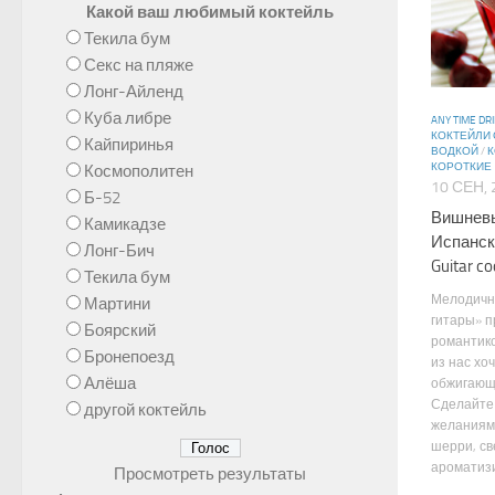
Какой ваш любимый коктейль
Текила бум
Секс на пляже
Лонг-Айленд
Куба либре
ANY TIME DR
КОКТЕЙЛИ 
Кайпиринья
ВОДКОЙ
/
К
КОРОТКИЕ
Космополитен
10 СЕН, 
Б-52
Вишневы
Камикадзе
Испанска
Лонг-Бич
Guitar co
Текила бум
Мелодичн
Мартини
гитары» 
Боярский
романтико
Бронепоезд
из нас хо
Алёша
обжигающе
Сделайте 
другой коктейль
желаниям
шерри, св
ароматизи
Просмотреть результаты