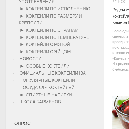
УПОТРЕБЛЕНИЯ
22 НОЯ,
►
КОКТЕЙЛИ ПО ИСПОЛНЕНИЮ
Родом и
►
коктейл
КОКТЕЙЛИ ПО РАЗМЕРУ И
Камера
КРЕПОСТИ
►
КОКТЕЙЛИ ПО СТРАНАМ
Всего оди
сиропа, и
►
КОКТЕЙЛИ ПО ТЕМПЕРАТУРЕ
преображ
►
КОКТЕЙЛИ С МЯТОЙ
неузнавае
►
КОКТЕЙЛИ С ЯЙЦОМ
готовим б
НОВОСТИ
«Каме
Ингредиен
►
ОСОБЫЕ КОКТЕЙЛИ
бурбоном: 
ОФИЦИАЛЬНЫЕ КОКТЕЙЛИ IBA
ПОПУЛЯРНЫЕ КОКТЕЙЛИ
ПОСУДА ДЛЯ КОКТЕЙЛЕЙ
►
СПИРТНЫЕ НАПИТКИ
ШКОЛА БАРМЕНОВ
ОПРОС