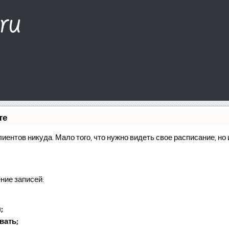
те
клиентов никуда. Мало того, что нужно видеть свое расписание, н
ние записей:
;
вать;