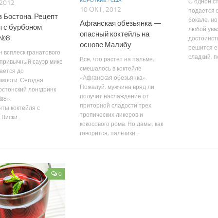
КОРОТКИЕ
/
США
С одной с
 2012
10 ОКТ, 2012
подается 
з Бостона. Рецепт
бокале, но
Афганская обезьянка —
я с бурбоном
любой ува
опасный коктейль на
 №8
достоинст
основе Малибу
решится е
н всплеск гранатового
сладкий, п
Все, что растет на пальме,
 привычный сауэр микс
смешалось в коктейле
ается до
«Афганская обезьянка».
мости. Сегодня
Пожалуй, мужчина вряд ли
остонский лонгдринк
получит наслаждение от
ра №8».
приторной сладости трех
ты коктейля с
тропических ликеров и
Виски...
кокосового рома. Но дамы, как
говорится, пальчики...
0