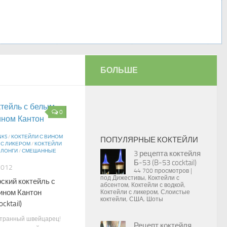
БОЛЬШЕ
0
NKS
/
КОКТЕЙЛИ С ВИНОМ
ПОПУЛЯРНЫЕ КОКТЕЙЛИ
 С ЛИКЕРОМ
/
КОКТЕЙЛИ
/
ЛОНГИ
/
СМЕШАННЫЕ
3 рецепта коктейля
Б-53 (B-53 cocktail)
2012
44 700 просмотров
|
под
Дижестивы
,
Коктейли с
ский коктейль с
абсентом
,
Коктейли с водкой
,
ином Кантон
Коктейли с ликером
,
Слоистые
коктейли
,
США
,
Шоты
cktail)
странный швейцарец!
Рецепт коктейля