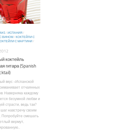
INKS
/
ИСПАНИЯ
/
С ВИНОМ
/
КОКТЕЙЛИ С
ОКТЕЙЛИ С МАРТИНИ
/
2012
й коктейль
я гитара (Spanish
cktail)
ый вкус «Испанской
приманивает отчаянных
в. Наверняка каждому
чется безумной любви и
й страсти, ведь так?
шаг навстречу своим
. Попробуйте смешать
етлый вермут,
рованную...