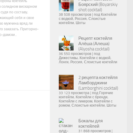
тороны коктейль
Боярский (Boyarskiy
в солидном вискарном
shot cocktail)
 судя по составу,
38 508 просмотров
|
под
Коктейли
жающий себя и свое
с водкой
,
Россия
,
Слоистые
коктейли
,
Шоты
во мужчина вряд ли
го заказать. Приторно-
о-дамски...
Рецепт коктейля
Алёша (Алеша)
(Alyosha cocktail)
36 550 просмотров
|
под
Дижестивы
,
Коктейли с водкой
,
Лонги
,
Россия
,
Слоистые коктейли
2 рецепта коктейля
Ламборджини
(Lamborghini cocktail)
33 123 просмотра
|
под
Горячие
коктейли
,
Коктейли с бренди
,
Коктейли с ликером
,
Коктейли с
ромом
,
Слоистые коктейли
,
Шоты
Бокалы для
коктейлей
31 868 просмотров
|