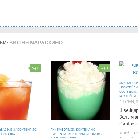
КИ:
ВИШНЯ МАРАСКИНО
0
0
ANY TIME DRI
/
КОКТЕЙЛИ
СО ЛЬДОМ
КОКТЕЙЛИ
21 СЕН, 
Швейцар
белым в
(Canton co
Ы
/
ДЭЙЗИ
/
КОКТЕЙЛИ С
ANY TIME DRINKS
/
КОКТЕЙЛИ С
Какой-то 
НГИ
/
США
ЛИКЕРОМ
/
КОКТЕЙЛИ С РОМОМ
/