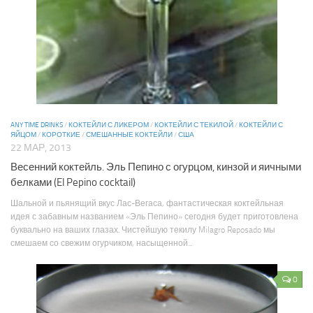
ANY TIME DRINKS
/
КОКТЕЙЛИ С ЛИКЕРОМ
/
КОКТЕЙЛИ С ТЕКИЛОЙ
/
КОКТЕЙЛИ С
ЯЙЦОМ
/
КОРОТКИЕ
/
СМЕШАННЫЕ КОКТЕЙЛИ
/
США
22 МАР, 2013
Весенний коктейль. Эль Пепино с огурцом, кинзой и яичными
белками (El Pepino cocktail)
Шальной и пьянящий вкус Лас-Вегаса, фантастическая коктейльная
идея с забавным названием «Эль Пепино» сегодня будет приготовлена
буквально на ваших глазах. Чистейшую текилу Milagro Reposado мы
смешаем со свежим огурчиком, насыщенной...
0