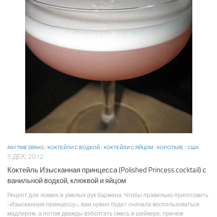
ANY TIME DRINKS
/
КОКТЕЙЛИ С ВОДКОЙ
/
КОКТЕЙЛИ С ЯЙЦОМ
/
КОРОТКИЕ
/
США
5 ДЕК, 2012
Коктейль Изысканная принцесса (Polished Princess cocktail) с
ванильной водкой, клюквой и яйцом
Рецепт для ловких и умелых рук бармена. Чтобы правильно приготовить
«Изысканную принцессу», вам нужно будет сначала воспользоваться
мадлером, а потом дважды взболтать смесь в шейкере, причем