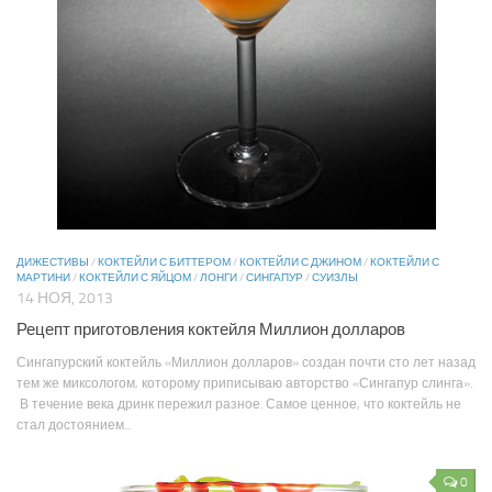
ДИЖЕСТИВЫ
/
КОКТЕЙЛИ С БИТТЕРОМ
/
КОКТЕЙЛИ С ДЖИНОМ
/
КОКТЕЙЛИ С
МАРТИНИ
/
КОКТЕЙЛИ С ЯЙЦОМ
/
ЛОНГИ
/
СИНГАПУР
/
СУИЗЛЫ
14 НОЯ, 2013
Рецепт приготовления коктейля Миллион долларов
Сингапурский коктейль «Миллион долларов» создан почти сто лет назад
тем же миксологом, которому приписываю авторство «Сингапур слинга».
В течение века дринк пережил разное. Самое ценное, что коктейль не
стал достоянием...
0