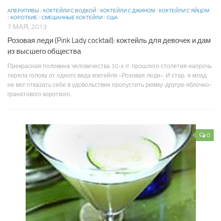
АПЕРИТИВЫ
/
КОКТЕЙЛИ С ВОДКОЙ
/
КОКТЕЙЛИ С ДЖИНОМ
/
КОКТЕЙЛИ С ЯЙЦОМ
/
КОРОТКИЕ
/
СМЕШАННЫЕ КОКТЕЙЛИ
/
США
7 МАЯ, 2013
Розовая леди (Pink Lady cocktаil): коктейль для девочек и дам
из высшего общества
Прекрасная половина человечества 30-х гг. прошлого столетия напрочь
теряла голову от одного вида коктейля «Розовая леди». И стар, и млад
не мог отказать себе в удовольствии пропустить рюмку-другую яблочно-
гранатового короткого...
0