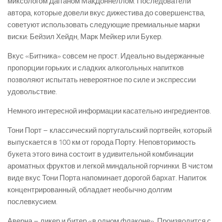
миксологом Дагганом МакДоннеллом. Последователи
автора, которые довели вкус дижестива до совершенства,
советуют использовать следующие премиальные марки
виски: Бейзил Хейдн, Марк Мейкер или Букер.
Вкус «Битника» совсем не прост. Идеально выдержанные
пропорции горьких и сладких алкогольных напитков
позволяют испытать невероятное по силе и экспрессии
удовольствие.
Немного интересной информации касательно ингредиентов.
Тони Порт – классический португальский портвейн, который
выпускается в 100 км от города Порту. Неповторимость
букета этого вина состоит в удивительной комбинации
ароматных фруктов и легкой миндальной горчинки. В чистом
виде вкус Тони Порта напоминает дорогой бархат. Напиток
концентрированный, обладает необычно долгим
послевкусием.
Аверна – ликер и битер «в одном флаконе». Производится с