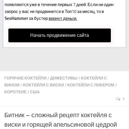
появляются уже в течение первых 7 дней. Если ни один
запрос у вас не продвинется в Топ10 за месяц, то в
SeoHammer
за бустер
вернут деньги.
Начать продвижение сайта
ГОРЯЧИЕ КОКТЕЙЛИ
/
ДИЖЕСТИВЫ
/
КОКТЕЙЛИ С
ВИНОМ
/
КОКТЕЙЛИ С ВИСКИ
/
КОКТЕЙЛИ С ЛИКЕРОМ
/
КОРОТКИЕ
/
США
1
Битник – сложный рецепт коктейля с
виски и горящей апельсиновой цедрой