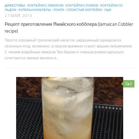
ДИЖЕСТИВЫ
/
КОКТЕЙЛИ С ЛИКЕРОМ
/
КОКТЕЙЛИ С РОМОМ
/
КОКТЕЙЛИ СО
ЛЬДОМ
/
КУЛЕРЫ И КОБЛЕРЫ
/
ЛОНГИ
/
СЛОИСТЫЕ КОКТЕЙЛИ
/
США
27 МАЯ, 2013
Рецепт приготовления Ямайского кобблера (Jamaican Cobbler
recipe)
Просто огромный тропический напиток, украшенный гарниром из
сезонных ягод, возможно, в скором времени станет вашим любимчиком.
С легким кофейным ликером Тиа Мария и темным ромом идеально
сочетаются свежая малина и...
0