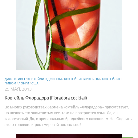
ДИЖЕСТИВЫ
/
КОКТЕЙЛИ С ДЖИНОМ
/
КОКТЕЙЛИ С ЛИКЕРОМ
/
КОКТЕЙЛИ С
ПИВОМ
/
ЛОНГИ
/
США
29 МАЯ, 2013
Коктейль Флорадора (Floradora cocktail)
Во многих руководствах бармена коктейль «Флорадора» присутствует,
но назвать его знаменитым все-таки не повернется язык. Да, он
классический. Да, с оригинальным бродвейским названием. Но! Оценить
этого теневого игрока мировой алкогольной...