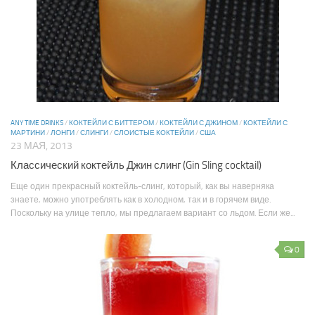
ANY TIME DRINKS
/
КОКТЕЙЛИ С БИТТЕРОМ
/
КОКТЕЙЛИ С ДЖИНОМ
/
КОКТЕЙЛИ С
МАРТИНИ
/
ЛОНГИ
/
СЛИНГИ
/
СЛОИСТЫЕ КОКТЕЙЛИ
/
США
23 МАЯ, 2013
Классический коктейль Джин слинг (Gin Sling cocktail)
Еще один прекрасный коктейль-слинг, который, как вы наверняка
знаете, можно употреблять как в холодном, так и в горячем виде.
Поскольку на улице тепло, мы предлагаем вариант со льдом. Если же...
0