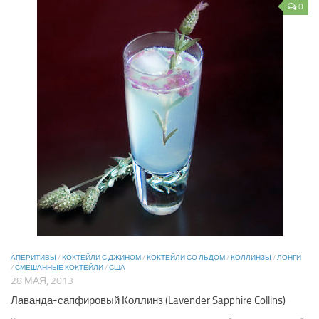
0
АПЕРИТИВЫ
/
КОКТЕЙЛИ С ДЖИНОМ
/
КОКТЕЙЛИ СО ЛЬДОМ
/
КОЛЛИНЗЫ
/
ЛОНГИ
/
СМЕШАННЫЕ КОКТЕЙЛИ
/
США
28 МАЯ, 2013
Лаванда-сапфировый Коллинз (Lavender Sapphire Collins)