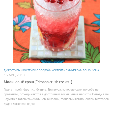
ДИЖЕСТИВЫ
/
КОКТЕЙЛИ С ВОДКОЙ
/
КОКТЕЙЛИ С ЛИКЕРОМ
/
ЛОНГИ
/
США
15 АВГ, 2013
Малиновый краш (Crimson crush cocktail)
Гранат, грейпфрут и… бузина. Три вкуса, которые сами по себе не
сравнимы, объединяются в достойный восхищения напиток. Сегодня мы
научимся готовить «Малиновый краш», фоновым компонентом в котором
будет люксовая водка...