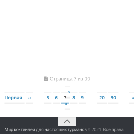
Страница 7 из 39
«
Первая
«
...
5
6
7
8
9
...
20
30
...
»
Мир коктейлей для настоящих гурманов
© 2021. Все права