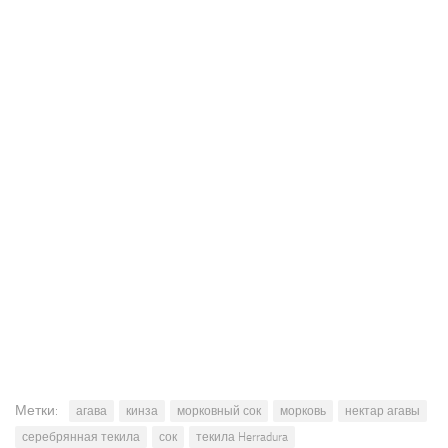
Метки:
агава
кинза
морковный сок
морковь
нектар агавы
серебрянная текила
сок
текила Herradura