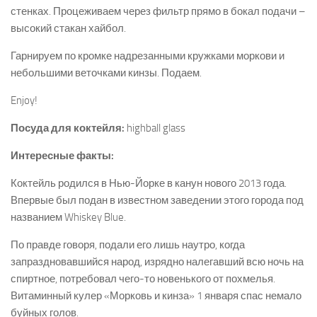
стенках. Процеживаем через фильтр прямо в бокал подачи –
высокий стакан хайбол.
Гарнируем по кромке надрезанными кружками моркови и
небольшими веточками кинзы. Подаем.
Enjoy!
Посуда для коктейля:
highball glass
Интересные факты:
Коктейль родился в Нью-Йорке в канун нового 2013 года.
Впервые был подан в известном заведении этого города под
названием
Whiskey Blue.
По правде говоря, подали его лишь наутро, когда
запраздновавшийся народ, изрядно налегавший всю ночь на
спиртное, потребовал чего-то новенького от похмелья.
Витаминный кулер «Морковь и кинза» 1 января спас немало
буйных голов.