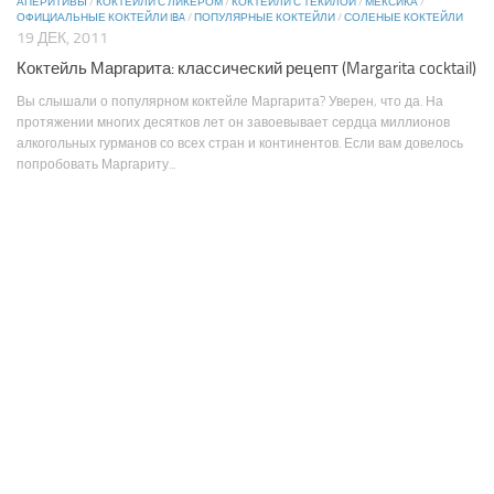
АПЕРИТИВЫ
/
КОКТЕЙЛИ С ЛИКЕРОМ
/
КОКТЕЙЛИ С ТЕКИЛОЙ
/
МЕКСИКА
/
ОФИЦИАЛЬНЫЕ КОКТЕЙЛИ IBA
/
ПОПУЛЯРНЫЕ КОКТЕЙЛИ
/
СОЛЕНЫЕ КОКТЕЙЛИ
19 ДЕК, 2011
Коктейль Маргарита: классический рецепт (Margarita cocktail)
Вы слышали о популярном коктейле Маргарита? Уверен, что да. На
протяжении многих десятков лет он завоевывает сердца миллионов
алкогольных гурманов со всех стран и континентов. Если вам довелось
попробовать Маргариту...